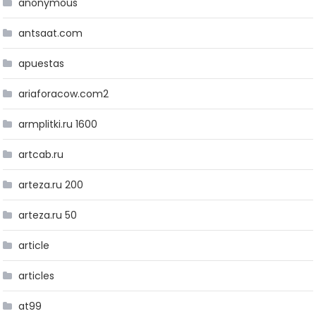
anonymous
antsaat.com
apuestas
ariaforacow.com2
armplitki.ru 1600
artcab.ru
arteza.ru 200
arteza.ru 50
article
articles
at99