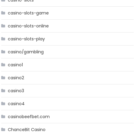
casino-slots
casino-slots-game
casino-slots-online
casino-slots-play
casino/gambling
casino1
casino2
casino3
casino4
casinobeefbet.com
ChanceBit Casino