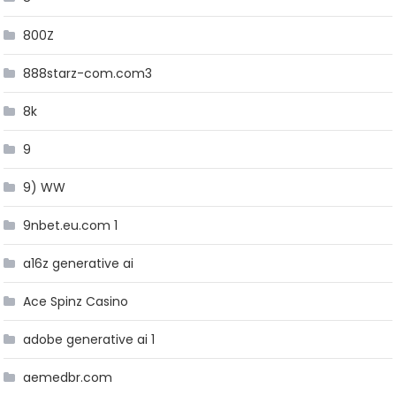
800Z
888starz-com.com3
8k
9
9) WW
9nbet.eu.com 1
a16z generative ai
Ace Spinz Casino
adobe generative ai 1
aemedbr.com