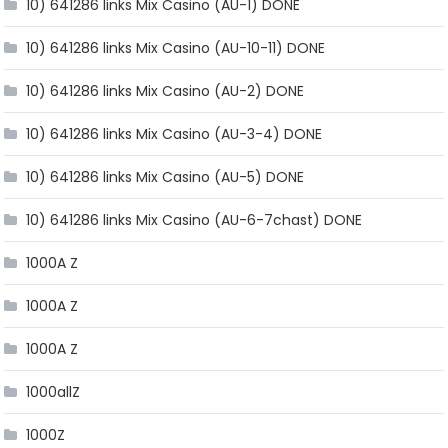
10) 641286 links Mix Casino (AU-1) DONE
10) 641286 links Mix Casino (AU-10-11) DONE
10) 641286 links Mix Casino (AU-2) DONE
10) 641286 links Mix Casino (AU-3-4) DONE
10) 641286 links Mix Casino (AU-5) DONE
10) 641286 links Mix Casino (AU-6-7chast) DONE
1000A Z
1000A Z
1000A Z
1000allZ
1000Z