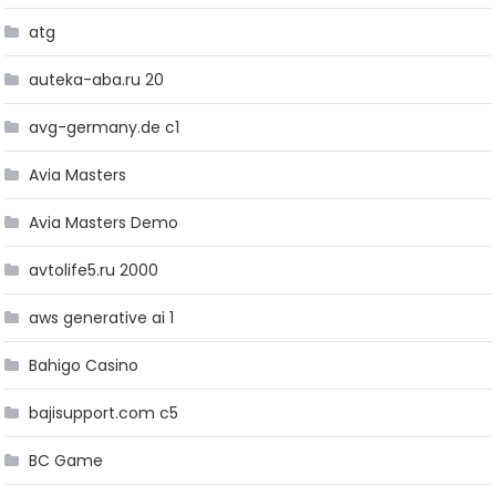
atg
auteka-aba.ru 20
avg-germany.de c1
Avia Masters
Avia Masters Demo
avtolife5.ru 2000
aws generative ai 1
Bahigo Casino
bajisupport.com c5
BC Game