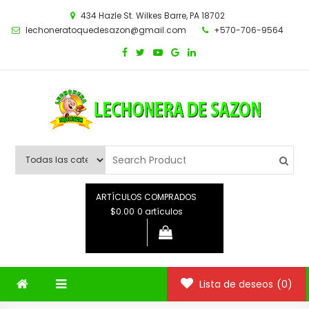
Saltar
434 Hazle St. Wilkes Barre, PA 18702
al
lechoneratoquedesazon@gmail.com
+570-706-9564
contenido
ARTÍCULOS COMPRADOS
$0.00
0 artículos
Lista de deseos
(0)