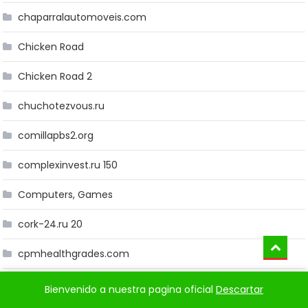
chaparralautomoveis.com
Chicken Road
Chicken Road 2
chuchotezvous.ru
comillapbs2.org
complexinvest.ru 150
Computers, Games
cork-24.ru 20
cpmhealthgrades.com
crypto 06
Bienvenido a nuestra pagina oficial
Descartar