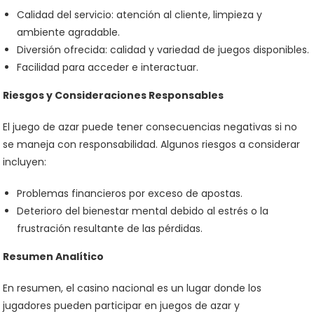
Calidad del servicio: atención al cliente, limpieza y
ambiente agradable.
Diversión ofrecida: calidad y variedad de juegos disponibles.
Facilidad para acceder e interactuar.
Riesgos y Consideraciones Responsables
El juego de azar puede tener consecuencias negativas si no
se maneja con responsabilidad. Algunos riesgos a considerar
incluyen:
Problemas financieros por exceso de apostas.
Deterioro del bienestar mental debido al estrés o la
frustración resultante de las pérdidas.
Resumen Analítico
En resumen, el casino nacional es un lugar donde los
jugadores pueden participar en juegos de azar y