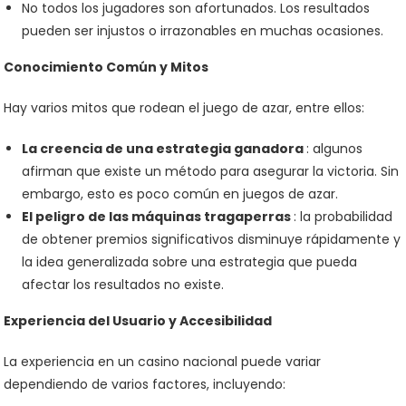
No todos los jugadores son afortunados. Los resultados
pueden ser injustos o irrazonables en muchas ocasiones.
Conocimiento Común y Mitos
Hay varios mitos que rodean el juego de azar, entre ellos:
La creencia de una estrategia ganadora
: algunos
afirman que existe un método para asegurar la victoria. Sin
embargo, esto es poco común en juegos de azar.
El peligro de las máquinas tragaperras
: la probabilidad
de obtener premios significativos disminuye rápidamente y
la idea generalizada sobre una estrategia que pueda
afectar los resultados no existe.
Experiencia del Usuario y Accesibilidad
La experiencia en un casino nacional puede variar
dependiendo de varios factores, incluyendo: