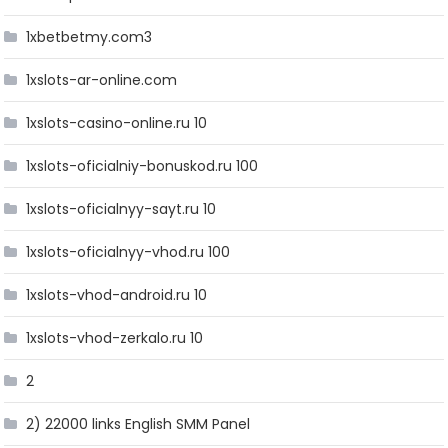
1xbetbetmy.com3
1xslots-ar-online.com
1xslots-casino-online.ru 10
1xslots-oficialniy-bonuskod.ru 100
1xslots-oficialnyy-sayt.ru 10
1xslots-oficialnyy-vhod.ru 100
1xslots-vhod-android.ru 10
1xslots-vhod-zerkalo.ru 10
2
2) 22000 links English SMM Panel