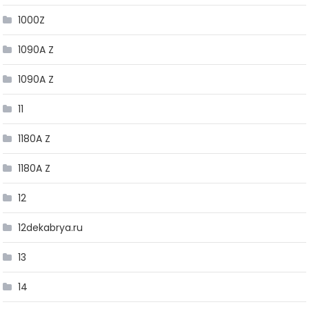
1000Z
1090A Z
1090A Z
11
1180A Z
1180A Z
12
12dekabrya.ru
13
14