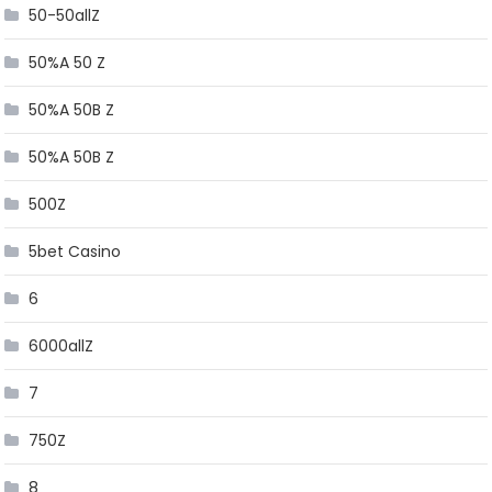
50-50allZ
50%A 50 Z
50%A 50B Z
50%A 50B Z
500Z
5bet Casino
6
6000allZ
7
750Z
8