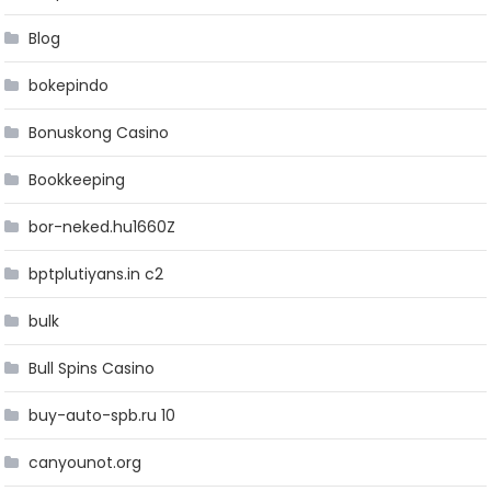
Blog
bokepindo
Bonuskong Casino
Bookkeeping
bor-neked.hu1660Z
bptplutiyans.in c2
bulk
Bull Spins Casino
buy-auto-spb.ru 10
canyounot.org