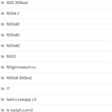
1500 300baZ
1500A Z
1500allZ
1500allZ
1500allZ
1500Z
150gimnasium.ru
1600all 300baZ
17
1win1.co.keapp c3
1x-betph.com3