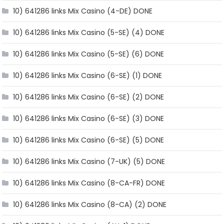
10) 641286 links Mix Casino (4-DE) DONE
10) 641286 links Mix Casino (5-SE) (4) DONE
10) 641286 links Mix Casino (5-SE) (6) DONE
10) 641286 links Mix Casino (6-SE) (1) DONE
10) 641286 links Mix Casino (6-SE) (2) DONE
10) 641286 links Mix Casino (6-SE) (3) DONE
10) 641286 links Mix Casino (6-SE) (5) DONE
10) 641286 links Mix Casino (7-UK) (5) DONE
10) 641286 links Mix Casino (8-CA-FR) DONE
10) 641286 links Mix Casino (8-CA) (2) DONE