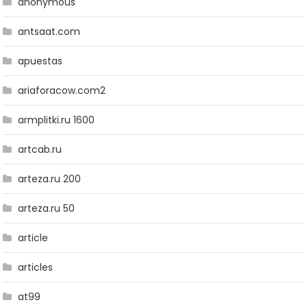
anonymous
antsaat.com
apuestas
ariaforacow.com2
armplitki.ru 1600
artcab.ru
arteza.ru 200
arteza.ru 50
article
articles
at99