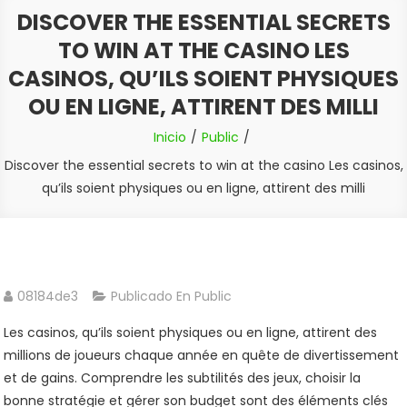
DISCOVER THE ESSENTIAL SECRETS
TO WIN AT THE CASINO LES
CASINOS, QU’ILS SOIENT PHYSIQUES
OU EN LIGNE, ATTIRENT DES MILLI
Inicio
Public
Discover the essential secrets to win at the casino Les casinos,
qu’ils soient physiques ou en ligne, attirent des milli
08184de3
Publicado En
Public
Les casinos, qu’ils soient physiques ou en ligne, attirent des
millions de joueurs chaque année en quête de divertissement
et de gains. Comprendre les subtilités des jeux, choisir la
bonne stratégie et gérer son budget sont des éléments clés