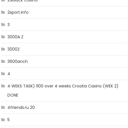
29black Casino
2sport.info
3
3000A Z
3000Z
3600anch
4
4 WEKS TASK) 1100 over 4 weeks Croatia Casino (WEK 2)
DONE
4friends.ru 20
5