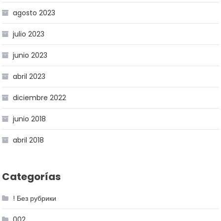
agosto 2023
julio 2023
junio 2023
abril 2023
diciembre 2022
junio 2018
abril 2018
Categorías
! Без рубрики
002