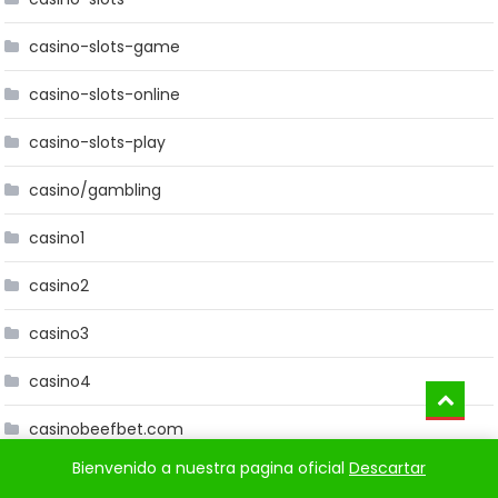
casino-slots-game
casino-slots-online
casino-slots-play
casino/gambling
casino1
casino2
casino3
casino4
casinobeefbet.com
Bienvenido a nuestra pagina oficial
Descartar
ChanceBit Casino