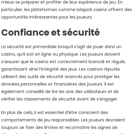
mieux se préparer et profiter de leur expérience de jeu. En
particulier, les plateformes comme lolajack casino offrent des
opportunités intéressantes pour les joueurs.
Confiance et sécurité
La sécurité est primordiale lorsqu’il s’agit de jouer dans un
casino, qu’il soit en ligne ou physique. Les joueurs doivent
s’assurer que le casino est correctement licencié et régulé,
garantissant ainsi l’intégrité des jeux. Les casinos réputés
utilisent des outils de sécurité avancés pour protéger les
données personnelles et financières des joueurs. Il est
également conseillé de lire les avis des utilisateurs et de
vérifier les classements de sécurité avant de s’engager.
En plus de cela, il est essentiel d’être conscient des
comportements de jeu responsables. Les joueurs devraient
toujours se fixer des limites et reconnaître les signes de