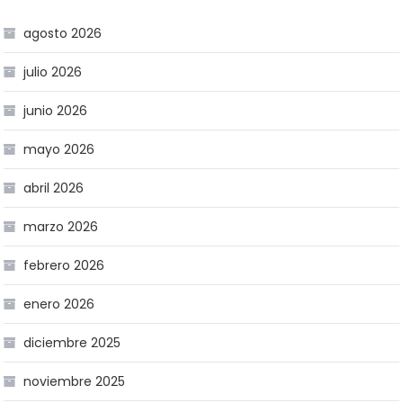
agosto 2026
julio 2026
junio 2026
mayo 2026
abril 2026
marzo 2026
febrero 2026
enero 2026
diciembre 2025
noviembre 2025