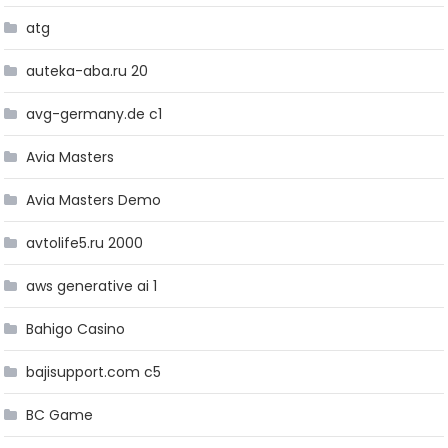
atg
auteka-aba.ru 20
avg-germany.de c1
Avia Masters
Avia Masters Demo
avtolife5.ru 2000
aws generative ai 1
Bahigo Casino
bajisupport.com c5
BC Game