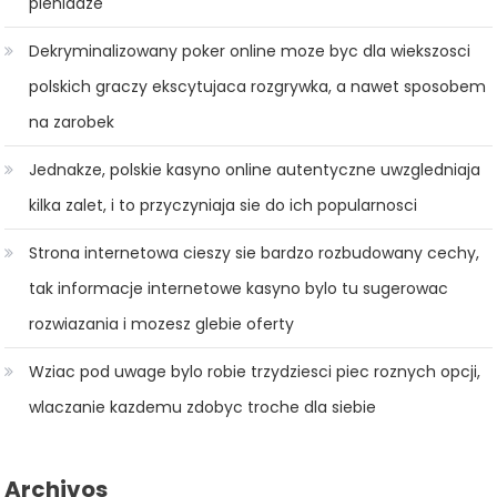
pieniadze
Dekryminalizowany poker online moze byc dla wiekszosci
polskich graczy ekscytujaca rozgrywka, a nawet sposobem
na zarobek
Jednakze, polskie kasyno online autentyczne uwzgledniaja
kilka zalet, i to przyczyniaja sie do ich popularnosci
Strona internetowa cieszy sie bardzo rozbudowany cechy,
tak informacje internetowe kasyno bylo tu sugerowac
rozwiazania i mozesz glebie oferty
Wziac pod uwage bylo robie trzydziesci piec roznych opcji,
wlaczanie kazdemu zdobyc troche dla siebie
Archivos