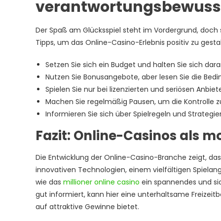
verantwortungsbewusst
Der Spaß am Glücksspiel steht im Vordergrund, doch s
Tipps, um das Online-Casino-Erlebnis positiv zu gesta
Setzen Sie sich ein Budget und halten Sie sich dar
Nutzen Sie Bonusangebote, aber lesen Sie die Be
Spielen Sie nur bei lizenzierten und seriösen Anbiet
Machen Sie regelmäßig Pausen, um die Kontrolle z
Informieren Sie sich über Spielregeln und Strategie
Fazit: Online-Casinos als 
Die Entwicklung der Online-Casino-Branche zeigt, dass 
innovativen Technologien, einem vielfältigen Spielan
wie das
millioner online casino
ein spannendes und sic
gut informiert, kann hier eine unterhaltsame Freizeit
auf attraktive Gewinne bietet.