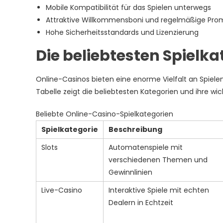
Mobile Kompatibilität für das Spielen unterwegs
Attraktive Willkommensboni und regelmäßige Pro
Hohe Sicherheitsstandards und Lizenzierung
Die beliebtesten Spielka
Online-Casinos bieten eine enorme Vielfalt an Spielen
Tabelle zeigt die beliebtesten Kategorien und ihre wi
Beliebte Online-Casino-Spielkategorien
Spielkategorie
Beschreibung
Slots
Automatenspiele mit
verschiedenen Themen und
Gewinnlinien
Live-Casino
Interaktive Spiele mit echten
Dealern in Echtzeit