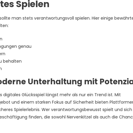
es Spielen
ollte man stets verantwortungsvoll spielen. Hier einige bewährt
lten:
an
dingungen genau
ern
u behalten
n
moderne Unterhaltung mit Potenzia
digitales Glücksspiel längst mehr als nur ein Trend ist. Mit
gebot und einem starken Fokus auf Sicherheit bieten Plattforme
heres Spielerlebnis. Wer verantwortungsbewusst spielt und sich
beschäftigung finden, die sowohl Nervenkitzel als auch die Chan