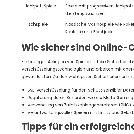
Jackpot-Spiele
Spiele mit progressiven Jackpots
die stetig wachsen
Tischspiele
Klassische Casinospiele wie Poker
Roulette und Blackjack
Wie sicher sind Online-
Ein häufiges Anliegen von Spielern ist die Sicherheit 
Verschlüsselungstechnologien und arbeiten mit ane
gewährleisten. Zu den wichtigsten Sicherheitsmerkm
SSL-Verschlüsselung für den Schutz sensibler Date
Regulierung durch Behörden wie die Malta Gaming 
Verwendung von Zufallszahlengeneratoren (RNG) zu
Verantwortungsvolles Spielen mit Limits und Selbs
Tipps für ein erfolgreic