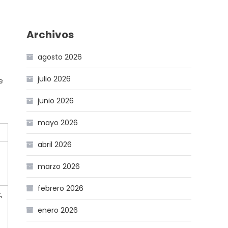
Archivos
agosto 2026
julio 2026
e
junio 2026
mayo 2026
abril 2026
marzo 2026
febrero 2026
,
enero 2026