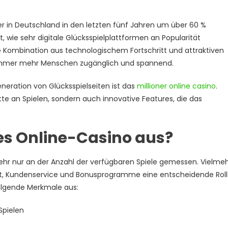
er in Deutschland in den letzten fünf Jahren um über 60 %
, wie sehr digitale Glücksspielplattformen an Popularität
e Kombination aus technologischem Fortschritt und attraktiven
immer mehr Menschen zugänglich und spannend.
eneration von Glücksspielseiten ist das
millioner online casino
.
lette an Spielen, sondern auch innovative Features, die das
s Online-Casino aus?
mehr nur an der Anzahl der verfügbaren Spiele gemessen. Vielme
heit, Kundenservice und Bonusprogramme eine entscheidende Roll
folgende Merkmale aus:
Spielen