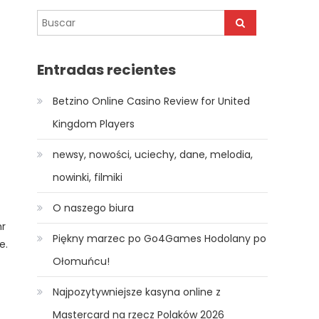
Entradas recientes
Betzino Online Casino Review for United
Kingdom Players
newsy, nowości, uciechy, dane, melodia,
nowinki, filmiki
O naszego biura
hr
Piękny marzec po Go4Games Hodolany po
e.
Ołomuńcu!
Najpozytywniejsze kasyna online z
Mastercard na rzecz Polaków 2026