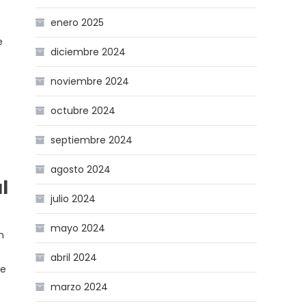
enero 2025
e
diciembre 2024
noviembre 2024
octubre 2024
septiembre 2024
agosto 2024
l
julio 2024
mayo 2024
n
abril 2024
ce
marzo 2024