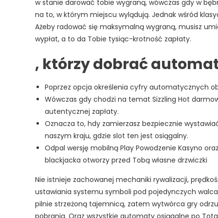
w stanie darować tobie wygraną, wówczas gdy w bęb
na to, w którym miejscu wylądują. Jednak wśród kla
Ażeby radować się maksymalną wygraną, musisz umiej
wypłat, a to da Tobie tysiąc-krotność zapłaty.
, którzy dobrać automa
Poprzez opcja określenia cyfry automatycznych o
Wówczas gdy chodzi na temat Sizzling Hot darmowo
autentycznej zapłaty.
Oznacza to, hdy zamierzasz bezpiecznie wystawiać 
naszym kraju, gdzie slot ten jest osiągalny.
Odpal wersję mobilną Play Powodzenie Kasyno oraz B
blackjacka otworzy przed Tobą własne drzwiczki
Nie istnieje zachowanej mechaniki rywalizacji, pręd
ustawiania systemu symboli pod pojedynczych walcac
pilnie strzeżoną tajemnicą, zatem wytwórca gry odr
pobrania. Oraz wszystkie automaty osiągalne po Tot