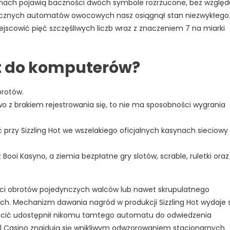
nach pojawią baczności dwóch symbole rozrzucone, bez względ
sycznych automatów owocowych nasz osiągnął stan niezwykłego
scowić pięć szczęśliwych liczb wraz z znaczeniem 7 na miarki
t do komputerów?
brotów.
 z brakiem rejestrowania się, to nie ma sposobności wygrania
przy Sizzling Hot we wszelakiego oficjalnych kasynach sieciowy
ooi Kasyno, a ziemia bezpłatne gry slotów, scrable, ruletki oraz
kości obrotów pojedynczych walców lub nawet skrupulatnego
h. Mechanizm dawania nagród w produkcji Sizzling Hot wydaje 
zucić udostępnił nikomu tamtego automatu do odwiedzenia
al Casino znajdują się wnikliwym odwzorowaniem stacjonarnych