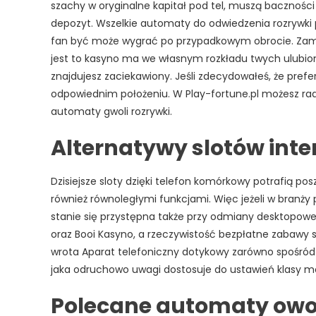
szachy w oryginalne kapitał pod tel, muszą baczności
depozyt. Wszelkie automaty do odwiedzenia rozrywki p
fan być może wygrać po przypadkowym obrocie. Zami
jest to kasyno ma we własnym rozkładu twych ulubion
znajdujesz zaciekawiony. Jeśli zdecydowałeś, że prefer
odpowiednim położeniu. W Play-fortune.pl możesz ra
automaty gwoli rozrywki.
Alternatywy slotów int
Dzisiejsze sloty dzięki telefon komórkowy potrafią pos
również równoległymi funkcjami. Więc jeżeli w branży
stanie się przystępna także przy odmiany desktopowej
oraz Booi Kasyno, a rzeczywistość bezpłatne zabawy s
wrota Aparat telefoniczny dotykowy zarówno spośród 
jaka odruchowo uwagi dostosuje do ustawień klasy mo
Polecane automaty ow