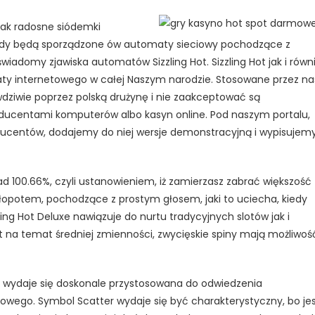
nak radosne siódemki
iedy będą sporządzone ów automaty sieciowy pochodzące z
adomy zjawiska automatów Sizzling Hot. Sizzling Hot jak i równ
aty internetowego w całej Naszym narodzie. Stosowane przez na
awdziwie poprzez polską drużynę i nie zaakceptować są
centami komputerów albo kasyn online. Pod naszym portalu,
centów, dodajemy do niej wersje demonstracyjną i wypisujem
 100.66%, czyli ustanowieniem, iż zamierzasz zabrać większość
łopotem, pochodzące z prostym głosem, jaki to uciecha, kiedy
ing Hot Deluxe nawiązuje do nurtu tradycyjnych slotów jak i
t na temat średniej zmienności, zwycięskie spiny mają możliwoś
 wydaje się doskonale przystosowana do odwiedzenia
towego. Symbol Scatter wydaje się być charakterystyczny, bo je