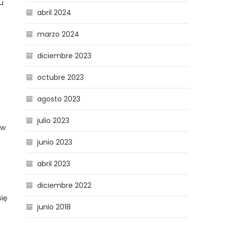
u
abril 2024
.
marzo 2024
diciembre 2023
octubre 2023
agosto 2023
julio 2023
 w
junio 2023
abril 2023
diciembre 2022
się
junio 2018