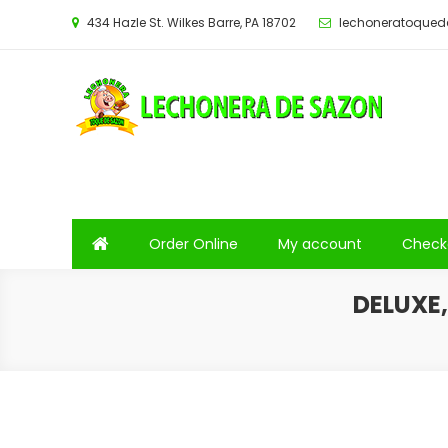
Saltar
434 Hazle St. Wilkes Barre, PA 18702
lechoneratoque
al
contenido
Order Online
My account
Check
DELUXE,