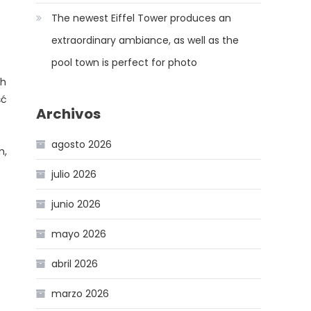
The newest Eiffel Tower produces an
extraordinary ambiance, as well as the
pool town is perfect for photo
ch
ść
Archivos
agosto 2026
m,
julio 2026
junio 2026
mayo 2026
abril 2026
marzo 2026