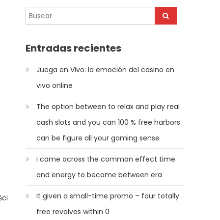
Entradas recientes
Juega en Vivo: la emoción del casino en
vivo online
The option between to relax and play real
cash slots and you can 100 % free harbors
can be figure all your gaming sense
I came across the common effect time
and energy to become between era
It given a small-time promo – four totally
ści
free revolves within 0