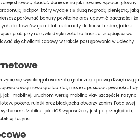
 zarejestrować, zbadać doniesienia jak i również wpłacić główny
roponują jackpot, który wydaje się dużą nagrodą pieniężną, jaką
erzasz porównać bonusy powitalne oraz upewnić baczności, że
ych dostawców gierek lub automaty do konsol online, jakimi
ujesz grać przy rozrywki dzięki rzetelne finanse, znajdujesz we
dować się chwilami zabawy w trakcie postępowania w uciechy
ernetowe
zczycić się wysokiej jakości szatą graficzną, oprawą dźwiękową ja
 pojawia uwagi nowa gra lub slot, możesz posiadać pewność, hdy
, jak i mobilnej. Uruchom wersję mobilną Play Szczęście Kasyno
lotów, pokera, ruletki oraz blackjacka otworzy zanim Tobą swej
systemem Mobilne, jak i iOS wyposażony jest po przeglądarkę,
bilnej kasyna.
ocowe