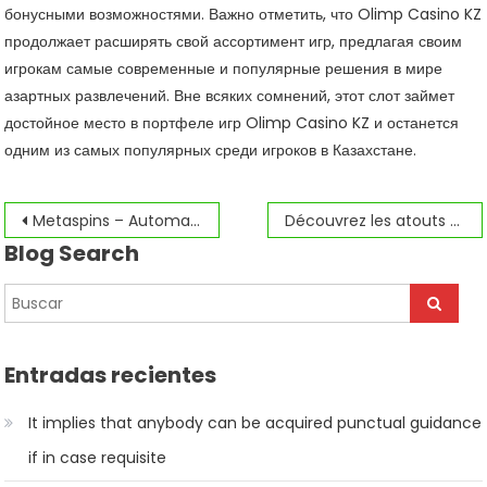
бонусными возможностями. Важно отметить, что Olimp Casino KZ
продолжает расширять свой ассортимент игр, предлагая своим
игрокам самые современные и популярные решения в мире
азартных развлечений. Вне всяких сомнений, этот слот займет
достойное место в портфеле игр Olimp Casino KZ и останется
одним из самых популярных среди игроков в Казахстане.
Navegación
Metaspins – Automatenspiele in virtueller Umgebung
Découvrez les atouts de Cut Stack 150 pour les athlètes
Blog Search
de
entradas
Entradas recientes
It implies that anybody can be acquired punctual guidance
if in case requisite