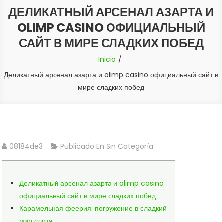
ДЕЛИКАТНЫЙ АРСЕНАЛ АЗАРТА И
OLIMP CASINO ОФИЦИАЛЬНЫЙ
САЙТ В МИРЕ СЛАДКИХ ПОБЕД
Inicio
Деликатный арсенал азарта и olimp casino официальный сайт в
мире сладких побед
08184de3
Publicado En Sin Categoría
Деликатный арсенал азарта и olimp casino
официальный сайт в мире сладких побед
Карамельная феерия: погружение в сладкий
мир слота