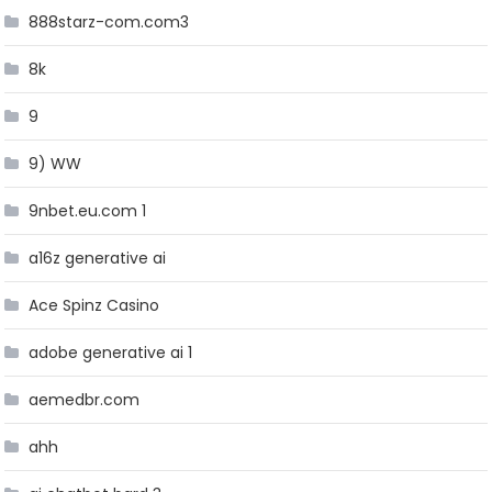
888starz-com.com3
8k
9
9) WW
9nbet.eu.com 1
a16z generative ai
Ace Spinz Casino
adobe generative ai 1
aemedbr.com
ahh