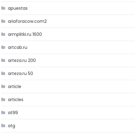
apuestas
ariaforacow.com2
armplitki.ru 1600
artcab.ru
arteza.ru 200
arteza.ru 50
article
articles
at99
atg