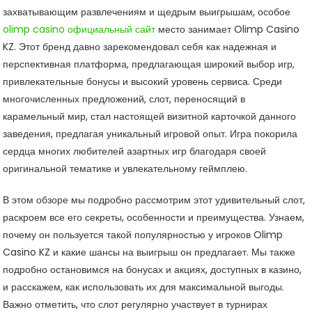
захватывающим развлечениям и щедрым выигрышам, особое
olimp casino официальный сайт
место занимает Olimp Casino
KZ. Этот бренд давно зарекомендовал себя как надежная и
перспективная платформа, предлагающая широкий выбор игр,
привлекательные бонусы и высокий уровень сервиса. Среди
многочисленных предложений, слот, переносящий в
карамельный мир, стал настоящей визитной карточкой данного
заведения, предлагая уникальный игровой опыт. Игра покорила
сердца многих любителей азартных игр благодаря своей
оригинальной тематике и увлекательному геймплею.
В этом обзоре мы подробно рассмотрим этот удивительный слот,
раскроем все его секреты, особенности и преимущества. Узнаем,
почему он пользуется такой популярностью у игроков Olimp
Casino KZ и какие шансы на выигрыш он предлагает. Мы также
подробно остановимся на бонусах и акциях, доступных в казино,
и расскажем, как использовать их для максимальной выгоды.
Важно отметить, что слот регулярно участвует в турнирах