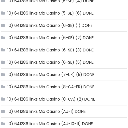
10) 641286 links Mix Casino (5-SE) (4) DONE
10) 641286 links Mix Casino (5-SE) (6) DONE
10) 641286 links Mix Casino (6-SE) (1) DONE
10) 641286 links Mix Casino (6-SE) (2) DONE
10) 641286 links Mix Casino (6-SE) (3) DONE
10) 641286 links Mix Casino (6-SE) (5) DONE
10) 641286 links Mix Casino (7-UK) (5) DONE
10) 641286 links Mix Casino (8-CA-FR) DONE
10) 641286 links Mix Casino (8-CA) (2) DONE
10) 641286 links Mix Casino (AU-1) DONE
10) 641286 links Mix Casino (AU-10-11) DONE