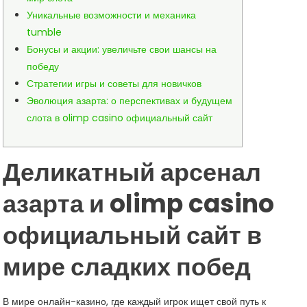
Уникальные возможности и механика
tumble
Бонусы и акции: увеличьте свои шансы на
победу
Стратегии игры и советы для новичков
Эволюция азарта: о перспективах и будущем
слота в olimp casino официальный сайт
Деликатный арсенал
азарта и olimp casino
официальный сайт в
мире сладких побед
В мире онлайн-казино, где каждый игрок ищет свой путь к