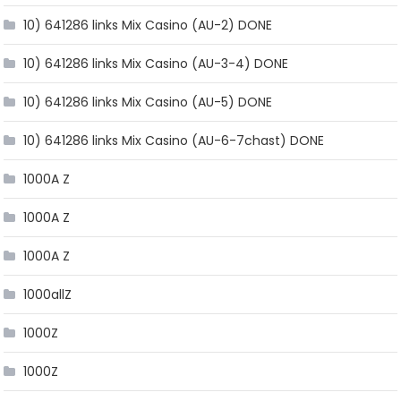
10) 641286 links Mix Casino (AU-2) DONE
10) 641286 links Mix Casino (AU-3-4) DONE
10) 641286 links Mix Casino (AU-5) DONE
10) 641286 links Mix Casino (AU-6-7chast) DONE
1000A Z
1000A Z
1000A Z
1000allZ
1000Z
1000Z