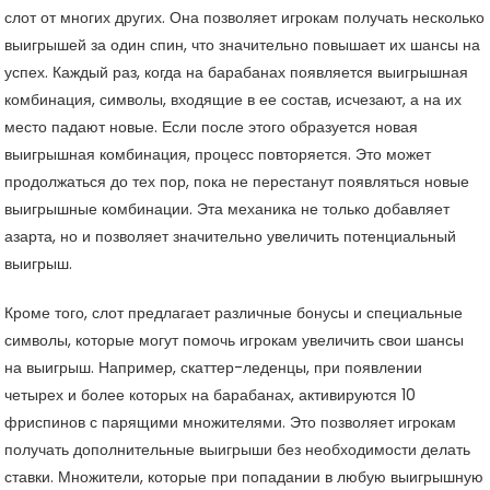
слот от многих других. Она позволяет игрокам получать несколько
выигрышей за один спин, что значительно повышает их шансы на
успех. Каждый раз, когда на барабанах появляется выигрышная
комбинация, символы, входящие в ее состав, исчезают, а на их
место падают новые. Если после этого образуется новая
выигрышная комбинация, процесс повторяется. Это может
продолжаться до тех пор, пока не перестанут появляться новые
выигрышные комбинации. Эта механика не только добавляет
азарта, но и позволяет значительно увеличить потенциальный
выигрыш.
Кроме того, слот предлагает различные бонусы и специальные
символы, которые могут помочь игрокам увеличить свои шансы
на выигрыш. Например, скаттер-леденцы, при появлении
четырех и более которых на барабанах, активируются 10
фриспинов с парящими множителями. Это позволяет игрокам
получать дополнительные выигрыши без необходимости делать
ставки. Множители, которые при попадании в любую выигрышную