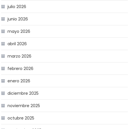
julio 2026
junio 2026
mayo 2026
abril 2026
marzo 2026
febrero 2026
enero 2026
diciembre 2025
noviembre 2025
octubre 2025