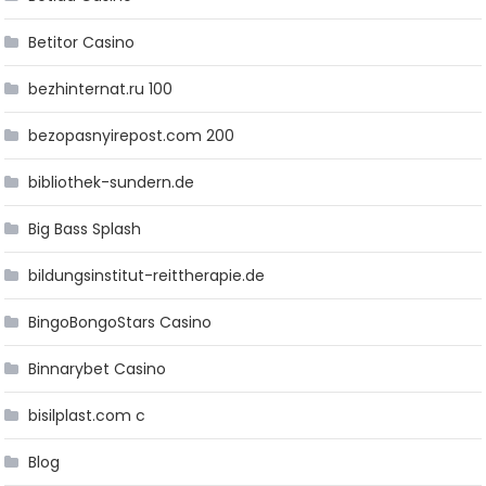
Betitor Casino
bezhinternat.ru 100
bezopasnyirepost.com 200
bibliothek-sundern.de
Big Bass Splash
bildungsinstitut-reittherapie.de
BingoBongoStars Casino
Binnarybet Casino
bisilplast.com c
Blog