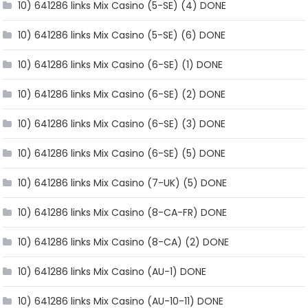
10) 641286 links Mix Casino (5-SE) (4) DONE
10) 641286 links Mix Casino (5-SE) (6) DONE
10) 641286 links Mix Casino (6-SE) (1) DONE
10) 641286 links Mix Casino (6-SE) (2) DONE
10) 641286 links Mix Casino (6-SE) (3) DONE
10) 641286 links Mix Casino (6-SE) (5) DONE
10) 641286 links Mix Casino (7-UK) (5) DONE
10) 641286 links Mix Casino (8-CA-FR) DONE
10) 641286 links Mix Casino (8-CA) (2) DONE
10) 641286 links Mix Casino (AU-1) DONE
10) 641286 links Mix Casino (AU-10-11) DONE