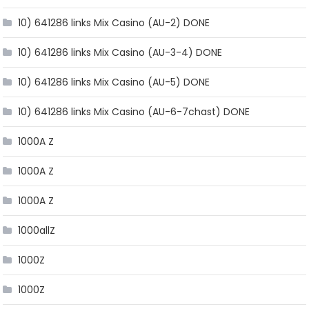
10) 641286 links Mix Casino (AU-2) DONE
10) 641286 links Mix Casino (AU-3-4) DONE
10) 641286 links Mix Casino (AU-5) DONE
10) 641286 links Mix Casino (AU-6-7chast) DONE
1000A Z
1000A Z
1000A Z
1000allZ
1000Z
1000Z