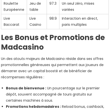
Roulette
Jeu de
97.3
Un seul zéro, mises
Européenne
table
variées
Live
Live
98.9
Interaction en direct,
Baccarat
Casino
paris multiples
Les Bonus et Promotions de
Madcasino
Un des atouts majeurs de Madcasino réside dans ses offres
promotionnelles généreuses qui permettent aux joueurs de
démarrer avec un capital boosté et de bénéficier de
récompenses régulières :
Bonus de bienvenue :
Un pourcentage sur le premier
dépôt, souvent accompagné de tours gratuits sur
certaines machines à sous.
Promotions hebdomadaires :
Reload bonus, cashback,