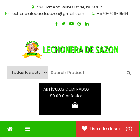
Saltar
434 Hazle St. Wilkes Barre, PA 18702
al
lechoneratoquedesazon@gmail.com
+570-706-9564
contenido
ARTÍCULOS COMPRADOS
$0.00
0 artículos
Lista de deseos
(0)