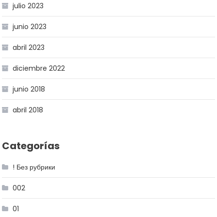
julio 2023
junio 2023
abril 2023
diciembre 2022
junio 2018
abril 2018
Categorías
! Без рубрики
002
01