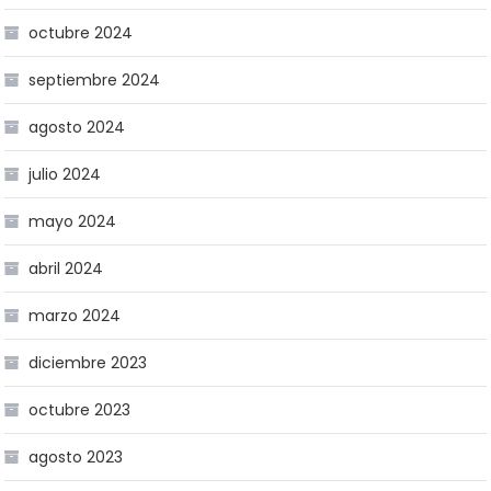
octubre 2024
septiembre 2024
agosto 2024
julio 2024
mayo 2024
abril 2024
marzo 2024
diciembre 2023
octubre 2023
agosto 2023