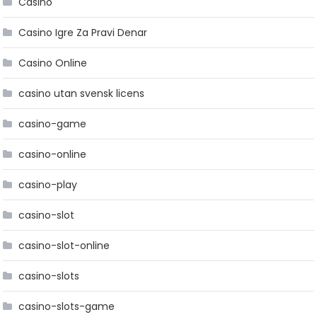
Casino
Casino Igre Za Pravi Denar
Casino Online
casino utan svensk licens
casino-game
casino-online
casino-play
casino-slot
casino-slot-online
casino-slots
casino-slots-game