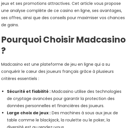
jeux et ses promotions attractives. Cet article vous propose
une analyse complète de ce casino en ligne, ses avantages,
ses offres, ainsi que des conseils pour maximiser vos chances
de gains.
Pourquoi Choisir Madcasino
?
Madcasino est une plateforme de jeu en ligne qui a su
conquérir le cœur des joueurs français grâce à plusieurs
critères essentiels :
Sécurité et fiabilité :
Madcasino utilise des technologies
de cryptage avancées pour garantir la protection des
données personnelles et financières des joueurs.
Large choix de jeux :
Des machines à sous aux jeux de
table comme le blackjack, la roulette ou le poker, la
diversité est au rendez-vous.