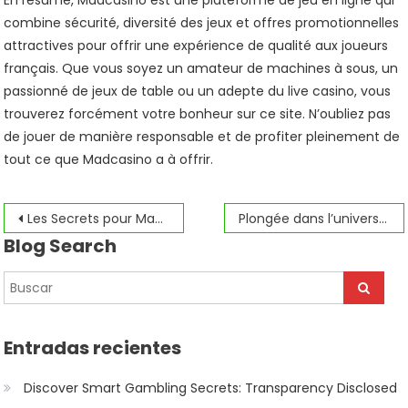
En résumé, Madcasino est une plateforme de jeu en ligne qui
combine sécurité, diversité des jeux et offres promotionnelles
attractives pour offrir une expérience de qualité aux joueurs
français. Que vous soyez un amateur de machines à sous, un
passionné de jeux de table ou un adepte du live casino, vous
trouverez forcément votre bonheur sur ce site. N’oubliez pas
de jouer de manière responsable et de profiter pleinement de
tout ce que Madcasino a à offrir.
Navegación
Les Secrets pour Maximiser vos Gains sur Cresus Casino
Plongée dans l’univers des casinos en ligne : entre mirages et réalités
Blog Search
de
entradas
Entradas recientes
Discover Smart Gambling Secrets: Transparency Disclosed