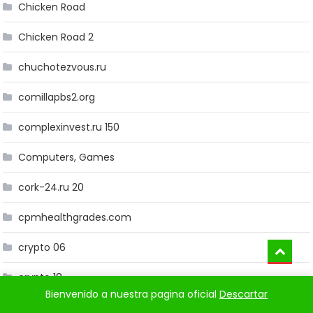
Chicken Road
Chicken Road 2
chuchotezvous.ru
comillapbs2.org
complexinvest.ru 150
Computers, Games
cork-24.ru 20
cpmhealthgrades.com
crypto 06
crypto 18
Bienvenido a nuestra pagina oficial
Descartar
crypto 2005