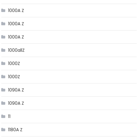
1000A Z
1000A Z
1000A Z
1000allZ
1000Z
1000Z
1090A Z
1090A Z
11
1180A Z