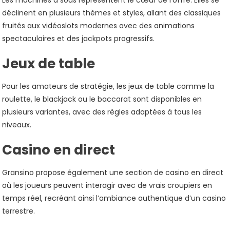
Les machines à sous représentent le cœur de l’offre. Elles se
déclinent en plusieurs thèmes et styles, allant des classiques
fruités aux vidéoslots modernes avec des animations
spectaculaires et des jackpots progressifs.
Jeux de table
Pour les amateurs de stratégie, les jeux de table comme la
roulette, le blackjack ou le baccarat sont disponibles en
plusieurs variantes, avec des règles adaptées à tous les
niveaux.
Casino en direct
Gransino propose également une section de casino en direct
où les joueurs peuvent interagir avec de vrais croupiers en
temps réel, recréant ainsi l’ambiance authentique d’un casino
terrestre.