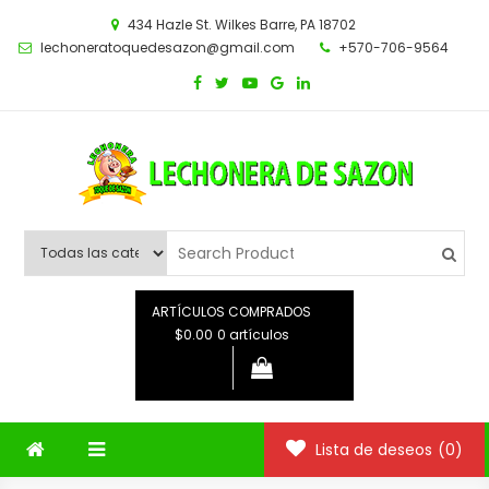
Saltar
434 Hazle St. Wilkes Barre, PA 18702
al
lechoneratoquedesazon@gmail.com
+570-706-9564
contenido
ARTÍCULOS COMPRADOS
$0.00
0 artículos
Lista de deseos
(0)