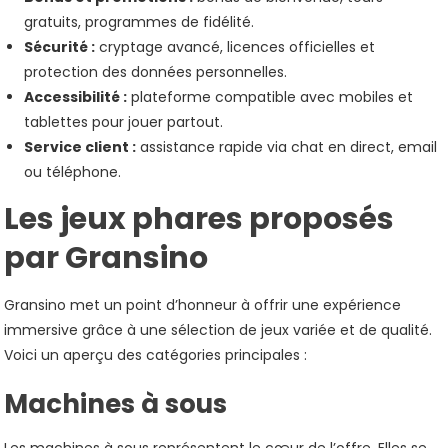
gratuits, programmes de fidélité.
Sécurité :
cryptage avancé, licences officielles et
protection des données personnelles.
Accessibilité :
plateforme compatible avec mobiles et
tablettes pour jouer partout.
Service client :
assistance rapide via chat en direct, email
ou téléphone.
Les jeux phares proposés
par Gransino
Gransino met un point d’honneur à offrir une expérience
immersive grâce à une sélection de jeux variée et de qualité.
Voici un aperçu des catégories principales :
Machines à sous