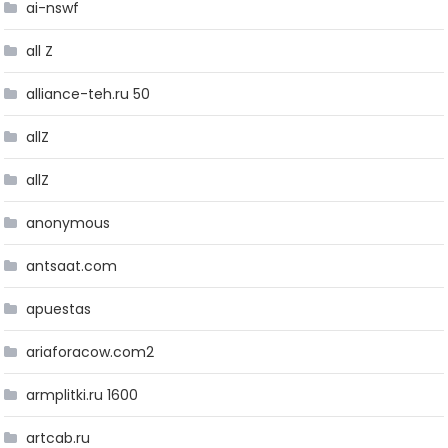
ai-nswf
all Z
alliance-teh.ru 50
allZ
allZ
anonymous
antsaat.com
apuestas
ariaforacow.com2
armplitki.ru 1600
artcab.ru