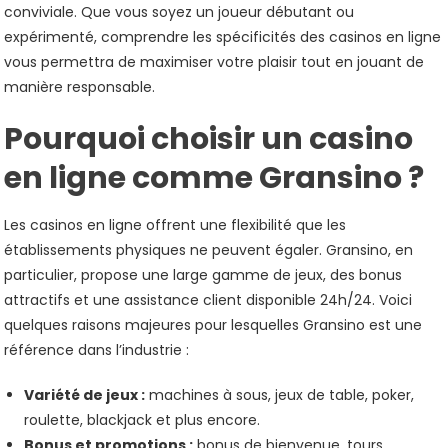
conviviale. Que vous soyez un joueur débutant ou
expérimenté, comprendre les spécificités des casinos en ligne
vous permettra de maximiser votre plaisir tout en jouant de
manière responsable.
Pourquoi choisir un casino
en ligne comme Gransino ?
Les casinos en ligne offrent une flexibilité que les
établissements physiques ne peuvent égaler. Gransino, en
particulier, propose une large gamme de jeux, des bonus
attractifs et une assistance client disponible 24h/24. Voici
quelques raisons majeures pour lesquelles Gransino est une
référence dans l’industrie :
Variété de jeux :
machines à sous, jeux de table, poker,
roulette, blackjack et plus encore.
Bonus et promotions :
bonus de bienvenue, tours