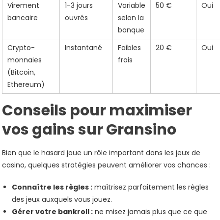
Virement
1-3 jours
Variable
50 €
Oui
bancaire
ouvrés
selon la
banque
Crypto-
Instantané
Faibles
20 €
Oui
monnaies
frais
(Bitcoin,
Ethereum)
Conseils pour maximiser
vos gains sur Gransino
Bien que le hasard joue un rôle important dans les jeux de
casino, quelques stratégies peuvent améliorer vos chances :
Connaître les règles :
maîtrisez parfaitement les règles
des jeux auxquels vous jouez.
Gérer votre bankroll :
ne misez jamais plus que ce que