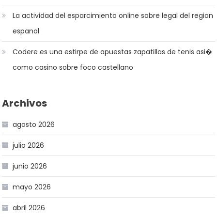
La actividad del esparcimiento online sobre legal del region
espanol
Codere es una estirpe de apuestas zapatillas de tenis asi�
como casino sobre foco castellano
Archivos
agosto 2026
julio 2026
junio 2026
mayo 2026
abril 2026