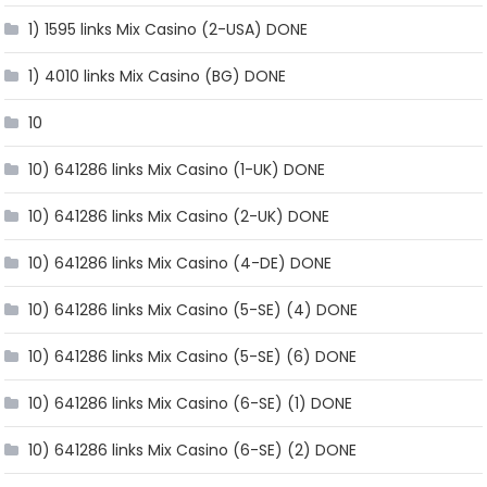
1) 1595 links Mix Casino (2-USA) DONE
1) 4010 links Mix Casino (BG) DONE
10
10) 641286 links Mix Casino (1-UK) DONE
10) 641286 links Mix Casino (2-UK) DONE
10) 641286 links Mix Casino (4-DE) DONE
10) 641286 links Mix Casino (5-SE) (4) DONE
10) 641286 links Mix Casino (5-SE) (6) DONE
10) 641286 links Mix Casino (6-SE) (1) DONE
10) 641286 links Mix Casino (6-SE) (2) DONE