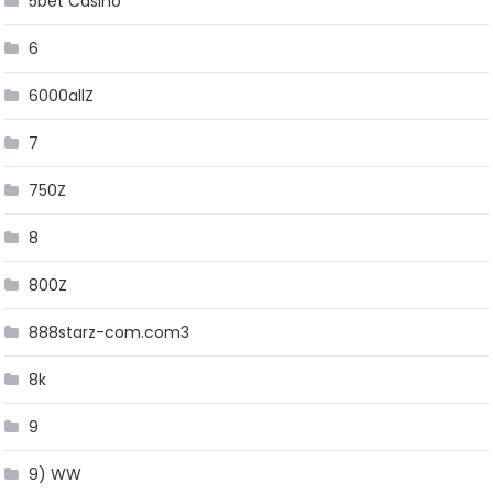
5bet Casino
6
6000allZ
7
750Z
8
800Z
888starz-com.com3
8k
9
9) WW