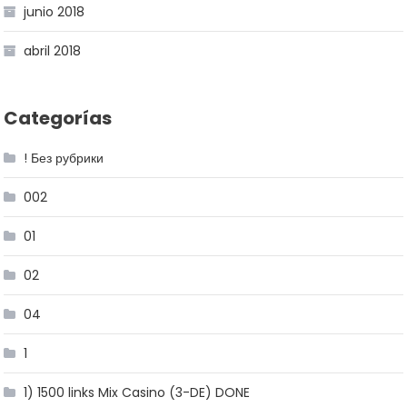
junio 2018
abril 2018
Categorías
! Без рубрики
002
01
02
04
1
1) 1500 links Mix Casino (3-DE) DONE