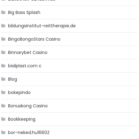
Big Bass Splash
bildungsinstitut-reittherapie.de
BingoBongoStars Casino
Binnarybet Casino
bisilplast.com c
Blog
bokepindo
Bonuskong Casino
Bookkeeping
bor-neked.hu1660Z