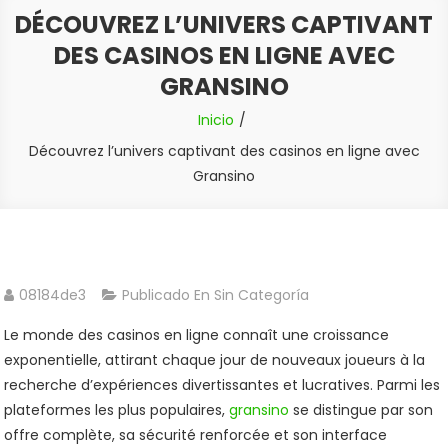
DÉCOUVREZ L’UNIVERS CAPTIVANT
DES CASINOS EN LIGNE AVEC
GRANSINO
Inicio
Découvrez l’univers captivant des casinos en ligne avec
Gransino
08184de3
Publicado En Sin Categoría
Le monde des casinos en ligne connaît une croissance
exponentielle, attirant chaque jour de nouveaux joueurs à la
recherche d’expériences divertissantes et lucratives. Parmi les
plateformes les plus populaires,
gransino
se distingue par son
offre complète, sa sécurité renforcée et son interface