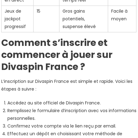
en direct
temps réel
Jeux de
15
Gros gains
Facile à
jackpot
potentiels,
moyen
progressif
suspense élevé
Comment s’inscrire et
commencer à jouer sur
Divaspin France ?
L’inscription sur Divaspin France est simple et rapide. Voici les
étapes à suivre :
Accédez au site officiel de Divaspin France.
Remplissez le formulaire d’inscription avec vos informations
personnelles.
Confirmez votre compte via le lien reçu par email.
Effectuez un dépôt en choisissant votre méthode de