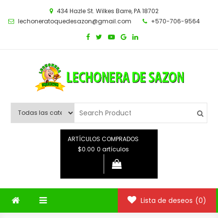
Saltar
434 Hazle St. Wilkes Barre, PA 18702
al
lechoneratoquedesazon@gmail.com
+570-706-9564
contenido
ARTÍCULOS COMPRADOS
$0.00
0 artículos
Lista de deseos
(0)