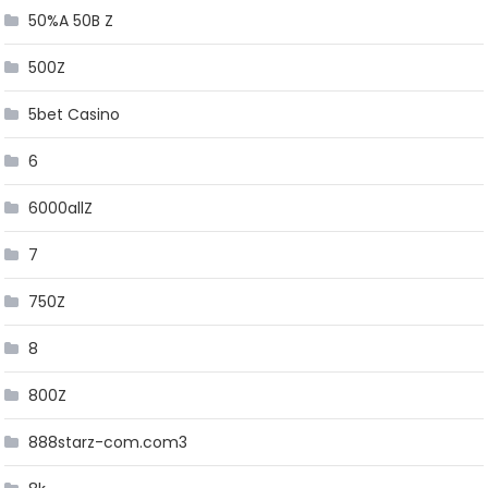
50%A 50B Z
500Z
5bet Casino
6
6000allZ
7
750Z
8
800Z
888starz-com.com3