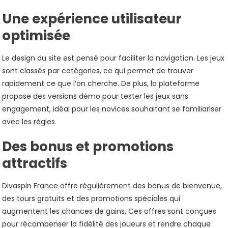
Une expérience utilisateur
optimisée
Le design du site est pensé pour faciliter la navigation. Les jeux
sont classés par catégories, ce qui permet de trouver
rapidement ce que l’on cherche. De plus, la plateforme
propose des versions démo pour tester les jeux sans
engagement, idéal pour les novices souhaitant se familiariser
avec les règles.
Des bonus et promotions
attractifs
Divaspin France offre régulièrement des bonus de bienvenue,
des tours gratuits et des promotions spéciales qui
augmentent les chances de gains. Ces offres sont conçues
pour récompenser la fidélité des joueurs et rendre chaque