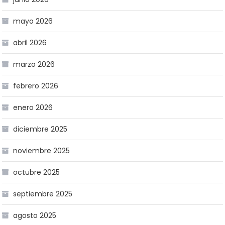
mayo 2026
abril 2026
marzo 2026
febrero 2026
enero 2026
diciembre 2025
noviembre 2025
octubre 2025
septiembre 2025
agosto 2025