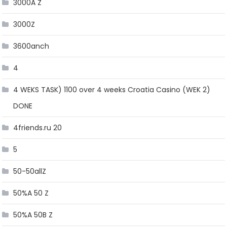
3000A Z
3000Z
3600anch
4
4 WEKS TASK) 1100 over 4 weeks Croatia Casino (WEK 2)
DONE
4friends.ru 20
5
50-50allZ
50%A 50 Z
50%A 50B Z