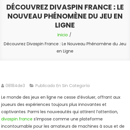
DÉCOUVREZ DIVASPIN FRANCE : LE
NOUVEAU PHÉNOMÈNE DU JEU EN
LIGNE
Inicio
Découvrez Divaspin France : Le Nouveau Phénomène du Jeu
en Ligne
08184de3
Publicado En Sin Categoría
Le monde des jeux en ligne ne cesse d’évoluer, offrant aux
joueurs des expériences toujours plus innovantes et
captivantes. Parmi les nouveautés qui attirent l’attention,
divaspin france
s’impose comme une plateforme
incontournable pour les amateurs de machines à sous et de