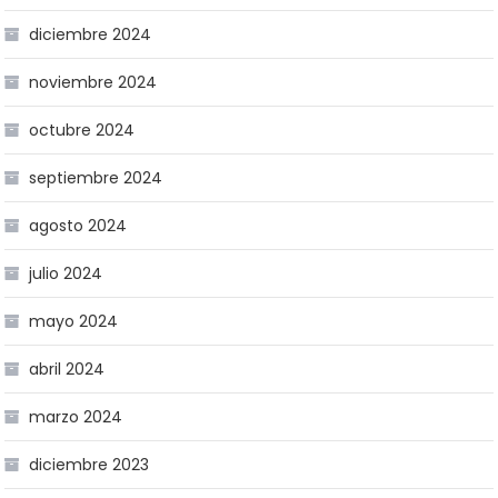
diciembre 2024
noviembre 2024
octubre 2024
septiembre 2024
agosto 2024
julio 2024
mayo 2024
abril 2024
marzo 2024
diciembre 2023