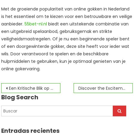
Met de groeiende populariteit van online gokken in Nederland
is het essentieel om te kiezen voor een betrouwbare en veilige
aanbieder.
55bet-nl.nl
biedt een uitstekende combinatie van
een uitgebreid spelaanbod, gebruiksgemak en strikte
veiligheidsmaatregelen. Of je nu een beginnende speler bent
of een doorgewinterde gokker, deze site heeft voor ieder wat
wils. Door verantwoord te spelen en de beschikbare
hulpmiddelen te gebruiken, kun je optimaal genieten van je
online gokervaring.
Navegación
Een Kritische Blik op 0xbet Casino: Wat Je Moet Weten
Discover the Excitement of Online Gaming at Flamez Casino
Blog Search
de
entradas
Entradas recientes