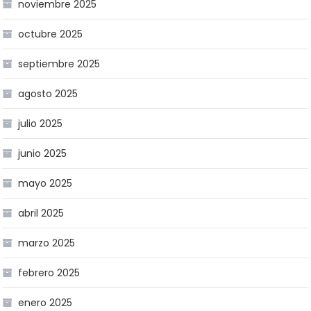
noviembre 2025
octubre 2025
septiembre 2025
agosto 2025
julio 2025
junio 2025
mayo 2025
abril 2025
marzo 2025
febrero 2025
enero 2025