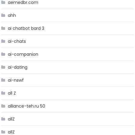
aemedbr.com
ahh
ai chatbot bard 3
ai-chats
ai-companion
ai-dating
ai-nswf
all Z
alliance-teh.ru 50
allZ
allZ