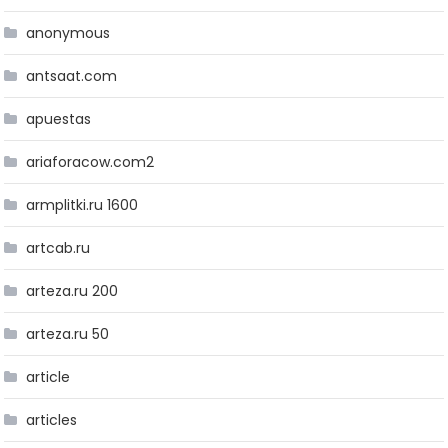
anonymous
antsaat.com
apuestas
ariaforacow.com2
armplitki.ru 1600
artcab.ru
arteza.ru 200
arteza.ru 50
article
articles