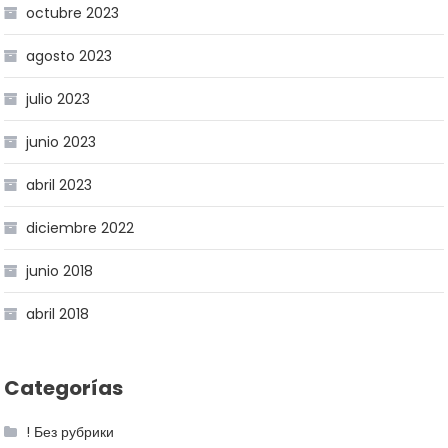
octubre 2023
agosto 2023
julio 2023
junio 2023
abril 2023
diciembre 2022
junio 2018
abril 2018
Categorías
! Без рубрики