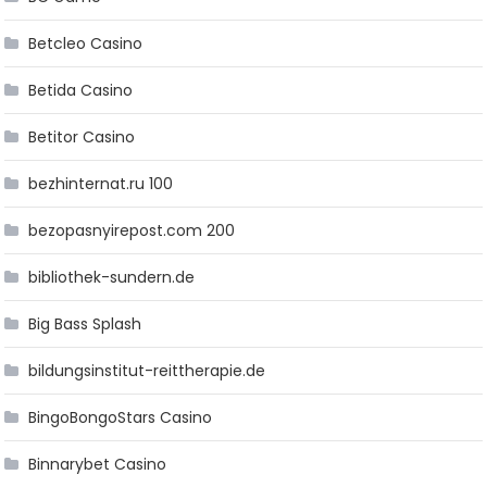
Betcleo Casino
Betida Casino
Betitor Casino
bezhinternat.ru 100
bezopasnyirepost.com 200
bibliothek-sundern.de
Big Bass Splash
bildungsinstitut-reittherapie.de
BingoBongoStars Casino
Binnarybet Casino