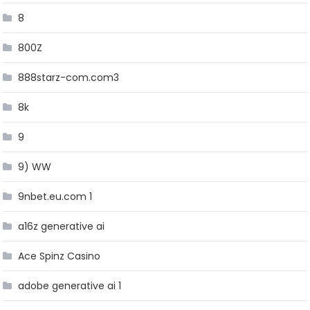
8
800Z
888starz-com.com3
8k
9
9) WW
9nbet.eu.com 1
a16z generative ai
Ace Spinz Casino
adobe generative ai 1