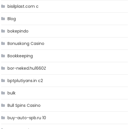
bisilplast.com c
Blog
bokepindo
Bonuskong Casino
Bookkeeping
bor-neked.hu1660Z
bptplutiyans.in c2
bulk
Bull Spins Casino
buy-auto-spb.ru 10