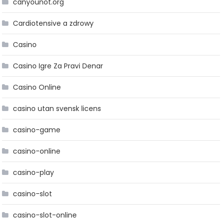
canyounot.org
Cardiotensive a zdrowy
Casino
Casino Igre Za Pravi Denar
Casino Online
casino utan svensk licens
casino-game
casino-online
casino-play
casino-slot
casino-slot-online