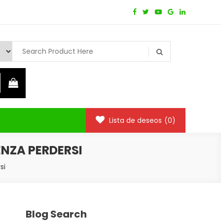
Lista de deseos
(0)
NZA PERDERSI
si
Blog Search