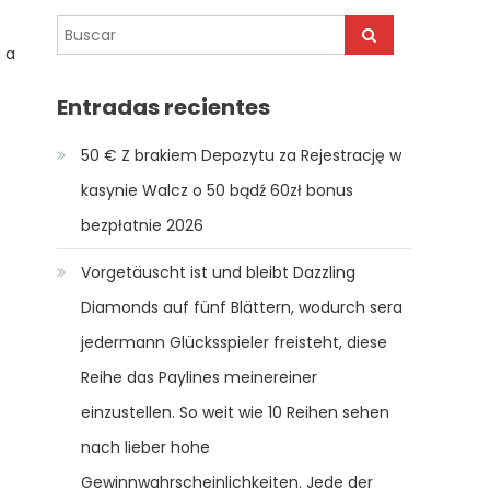
a a
Entradas recientes
50 € Z brakiem Depozytu za Rejestrację w
kasynie Walcz o 50 bądź 60zł bonus
bezpłatnie 2026
Vorgetäuscht ist und bleibt Dazzling
Diamonds auf fünf Blättern, wodurch sera
jedermann Glücksspieler freisteht, diese
Reihe das Paylines meinereiner
einzustellen. So weit wie 10 Reihen sehen
nach lieber hohe
Gewinnwahrscheinlichkeiten. Jede der