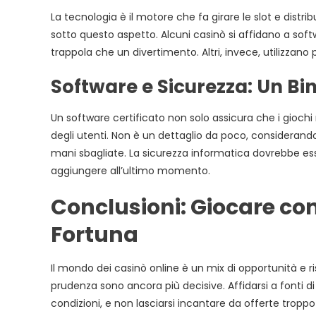
La tecnologia è il motore che fa girare le slot e distri
sotto questo aspetto. Alcuni casinò si affidano a so
trappola che un divertimento. Altri, invece, utilizzan
Software e Sicurezza: Un Bi
Un software certificato non solo assicura che i giochi
degli utenti. Non è un dettaglio da poco, considerando 
mani sbagliate. La sicurezza informatica dovrebbe ess
aggiungere all’ultimo momento.
Conclusioni: Giocare con
Fortuna
Il mondo dei casinò online è un mix di opportunità e r
prudenza sono ancora più decisive. Affidarsi a fonti d
condizioni, e non lasciarsi incantare da offerte tropp