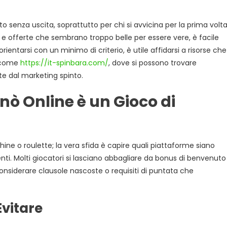
o senza uscita, soprattutto per chi si avvicina per la prima volt
li e offerte che sembrano troppo belle per essere vere, è facile
ientarsi con un minimo di criterio, è utile affidarsi a risorse che
, come
https://it-spinbara.com/
, dove si possono trovare
te dal marketing spinto.
inò Online è un Gioco di
chine o roulette; la vera sfida è capire quali piattaforme siano
genti. Molti giocatori si lasciano abbagliare da bonus di benvenuto
considerare clausole nascoste o requisiti di puntata che
Evitare