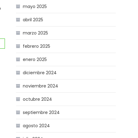
mayo 2025
o
abril 2025
marzo 2025
febrero 2025
enero 2025
diciembre 2024
noviembre 2024
octubre 2024
septiembre 2024
agosto 2024