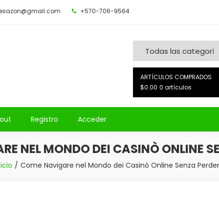
desazon@gmail.com
+570-706-9564
ARTÍCULOS COMPRADOS
$0.00
0 artículos
out
Registro
Acceder
RE NEL MONDO DEI CASINÒ ONLINE SE
nicio
Come Navigare nel Mondo dei Casinò Online Senza Perder