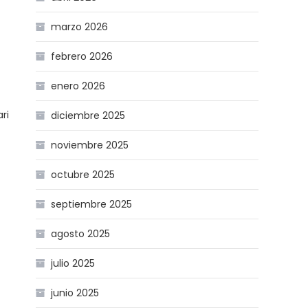
marzo 2026
febrero 2026
enero 2026
ri
diciembre 2025
noviembre 2025
octubre 2025
septiembre 2025
agosto 2025
julio 2025
junio 2025