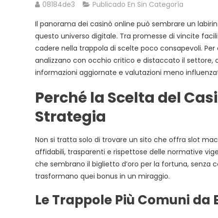
08184de3
Publicado En Sin Categoría
Il panorama dei casinò online può sembrare un labirint
questo universo digitale. Tra promesse di vincite faci
cadere nella trappola di scelte poco consapevoli. Per or
analizzano con occhio critico e distaccato il settore
informazioni aggiornate e valutazioni meno influenza
Perché la Scelta del Cas
Strategia
Non si tratta solo di trovare un sito che offra slot ma
affidabili, trasparenti e rispettose delle normative vi
che sembrano il biglietto d’oro per la fortuna, senza 
trasformano quei bonus in un miraggio.
Le Trappole Più Comuni da 