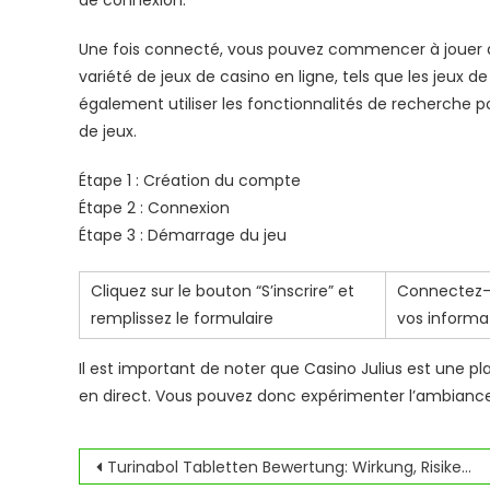
de connexion.
Une fois connecté, vous pouvez commencer à jouer au
variété de jeux de casino en ligne, tels que les jeux d
également utiliser les fonctionnalités de recherche po
de jeux.
Étape 1 : Création du compte
Étape 2 : Connexion
Étape 3 : Démarrage du jeu
Cliquez sur le bouton “S’inscrire” et
Connectez-v
remplissez le formulaire
vos informa
Il est important de noter que Casino Julius est une pl
en direct. Vous pouvez donc expérimenter l’ambiance 
Navegación
Turinabol Tabletten Bewertung: Wirkung, Risiken und Anwendung