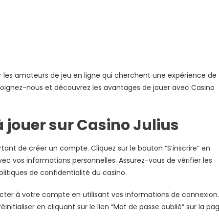
ur les amateurs de jeu en ligne qui cherchent une expérience de
rejoignez-nous et découvrez les avantages de jouer avec Casino
ouer sur Casino Julius
tant de créer un compte. Cliquez sur le bouton “S’inscrire” en
vec vos informations personnelles. Assurez-vous de vérifier les
litiques de confidentialité du casino.
ter à votre compte en utilisant vos informations de connexion.
nitialiser en cliquant sur le lien “Mot de passe oublié” sur la pa