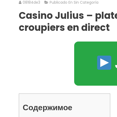
08184de3
Publicado En Sin Categoría
Casino Julius – plat
croupiers en direct
Содержимое