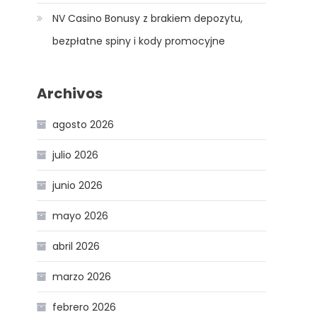
NV Casino Bonusy z brakiem depozytu,
bezpłatne spiny i kody promocyjne
Archivos
agosto 2026
julio 2026
junio 2026
mayo 2026
abril 2026
marzo 2026
febrero 2026