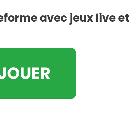
eforme avec jeux live et
JOUER