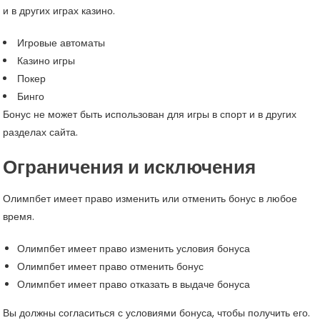
и в других играх казино.
Игровые автоматы
Казино игры
Покер
Бинго
Бонус не может быть использован для игры в спорт и в других
разделах сайта.
Ограничения и исключения
Олимпбет имеет право изменить или отменить бонус в любое
время.
Олимпбет имеет право изменить условия бонуса
Олимпбет имеет право отменить бонус
Олимпбет имеет право отказать в выдаче бонуса
Вы должны согласиться с условиями бонуса, чтобы получить его.