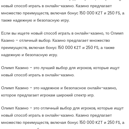
новый способ играть в онлайн-казино. Казино предлагает
множество преимуществ, включая бонус 150 000 KZT и 250 FS, а
также надежную и безопасную игру.
Если вы ищете новый способ играть в онлайн-казино, то Олимп
Казино – отличный выбор. Казино предлагает множество
преимуществ, включая бонус 150 000 KZT и 250 FS, а также
надежную и безопасную игру.
Олимп Казино – это лучший выбор для игроков, которые ищут
новый способ играть в онлайн-казино.
Олимп Казино – это надежное и безопасное онлайн-казино,
которое предлагает игрокам широкий спектр игр.
Олимп Казино – это отличный выбор для игроков, которые ищут
новый способ играть в онлайн-казино. Казино предлагает
множество преимуществ, включая бонус 150 000 KZT и 250 FS, а