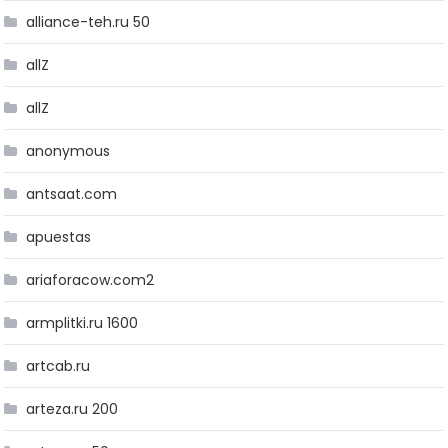
alliance-teh.ru 50
allZ
allZ
anonymous
antsaat.com
apuestas
ariaforacow.com2
armplitki.ru 1600
artcab.ru
arteza.ru 200