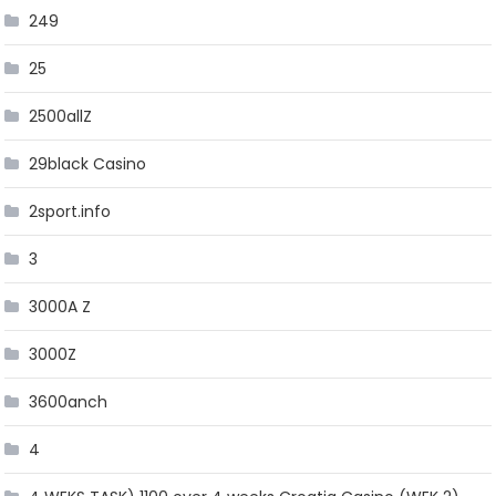
249
25
2500allZ
29black Casino
2sport.info
3
3000A Z
3000Z
3600anch
4