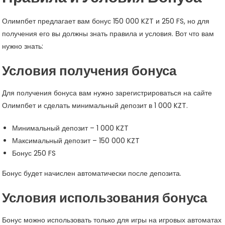
Олимпбет предлагает вам бонус 150 000 KZT и 250 FS, но для
получения его вы должны знать правила и условия. Вот что вам
нужно знать:
Условия получения бонуса
Для получения бонуса вам нужно зарегистрироваться на сайте
Олимпбет и сделать минимальный депозит в 1 000 KZT.
Минимальный депозит – 1 000 KZT
Максимальный депозит – 150 000 KZT
Бонус 250 FS
Бонус будет начислен автоматически после депозита.
Условия использования бонуса
Бонус можно использовать только для игры на игровых автоматах