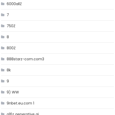
6000allZ
7
750Z
8
800Z
888starz-com.com3
8k
9
9) WW
9nbet.eu.com 1
a16z generative ai