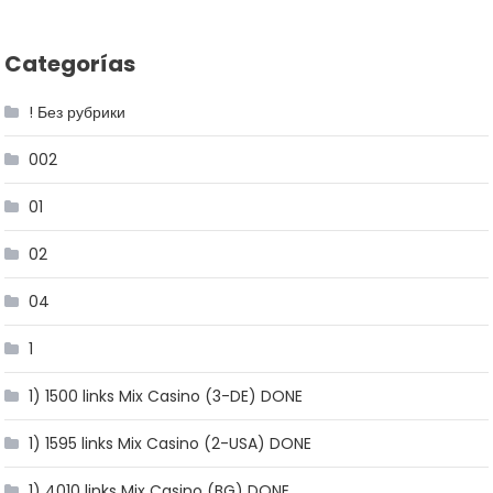
Categorías
! Без рубрики
002
01
02
04
1
1) 1500 links Mix Casino (3-DE) DONE
1) 1595 links Mix Casino (2-USA) DONE
1) 4010 links Mix Casino (BG) DONE