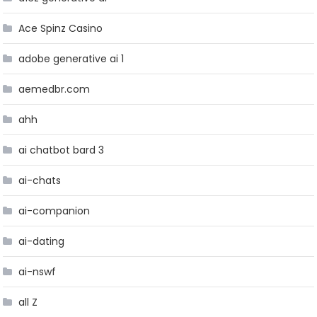
Ace Spinz Casino
adobe generative ai 1
aemedbr.com
ahh
ai chatbot bard 3
ai-chats
ai-companion
ai-dating
ai-nswf
all Z