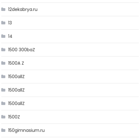
12dekabrya.ru
13
14
1500 300baZ
1500A Z
1500allZ
1500allZ
1500allZ
1500Z
150gimnasium.ru