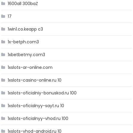
1600all 300baZ
17
1win1.co.keapp c3
1x-betph.com3
1xbetbetmy.com3
1xslots-ar-online.com
1xslots-casino-online.ru 10
1xslots-oficialniy-bonuskod.ru 100
1xslots-oficialnyy-sayt.ru 10
1xslots-oficialnyy-vhod.ru 100
1xslots-vhod-android.ru 10