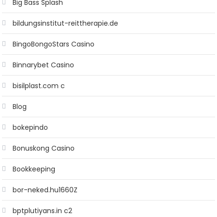
Big Bass Splash
bildungsinstitut-reittherapie.de
BingoBongoStars Casino
Binnarybet Casino
bisilplast.com c
Blog
bokepindo
Bonuskong Casino
Bookkeeping
bor-neked.hu1660Z
bptplutiyans.in c2