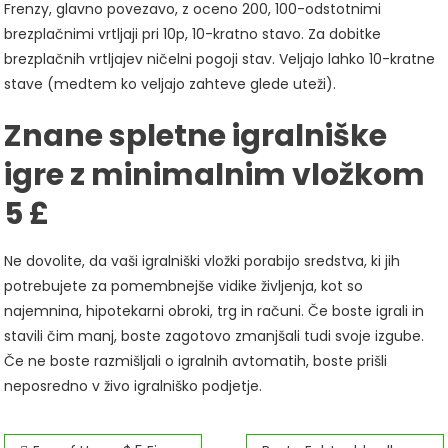
Frenzy, glavno povezavo, z oceno 200, 100-odstotnimi
brezplačnimi vrtljaji pri 10p, 10-kratno stavo. Za dobitke
brezplačnih vrtljajev ničelni pogoji stav. Veljajo lahko 10-kratne
stave (medtem ko veljajo zahteve glede uteži).
Znane spletne igralniške
igre z minimalnim vložkom
5 £
Ne dovolite, da vaši igralniški vložki porabijo sredstva, ki jih
potrebujete za pomembnejše vidike življenja, kot so
najemnina, hipotekarni obroki, trg in računi. Če boste igrali in
stavili čim manj, boste zagotovo zmanjšali tudi svoje izgube.
Če ne boste razmišljali o igralnih avtomatih, boste prišli
neposredno v živo igralniško podjetje.