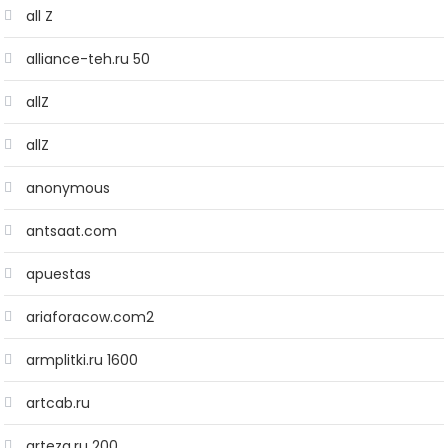
all Z
alliance-teh.ru 50
allZ
allZ
anonymous
antsaat.com
apuestas
ariaforacow.com2
armplitki.ru 1600
artcab.ru
arteza.ru 200