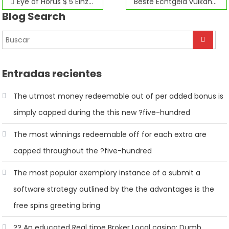
Navegación
Eye of Horus $ 5 Einzahlung Casino daring dave and the eye of ra Slot Spiele je nüsse Costa Rica
Beste Echtgeld vulkan spiele Freitagsbonus Casinos 2026: Online Spielotheken über Echtgeld
Blog Search
de
entradas
Entradas recientes
The utmost money redeemable out of per added bonus is
simply capped during the this new ?five-hundred
The most winnings redeemable off for each extra are
capped throughout the ?five-hundred
The most popular exemplory instance of a submit a
software strategy outlined by the the advantages is the
free spins greeting bring
?? An educated Real time Broker Local casino: Dumb