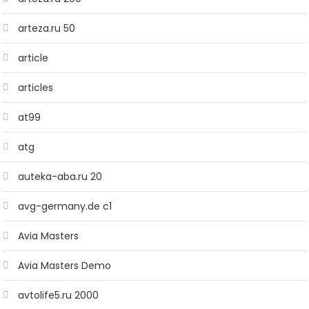
arteza.ru 50
article
articles
at99
atg
auteka-aba.ru 20
avg-germany.de c1
Avia Masters
Avia Masters Demo
avtolife5.ru 2000