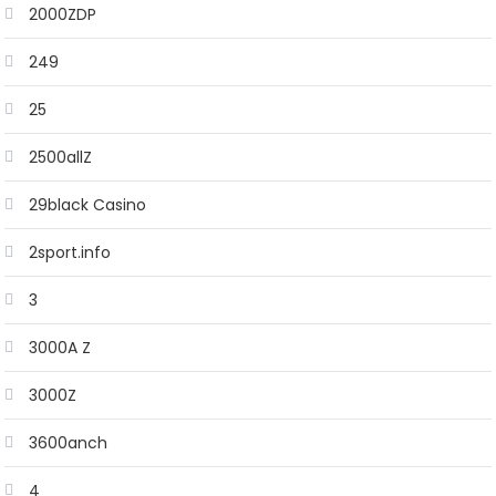
2000ZDP
249
25
2500allZ
29black Casino
2sport.info
3
3000A Z
3000Z
3600anch
4