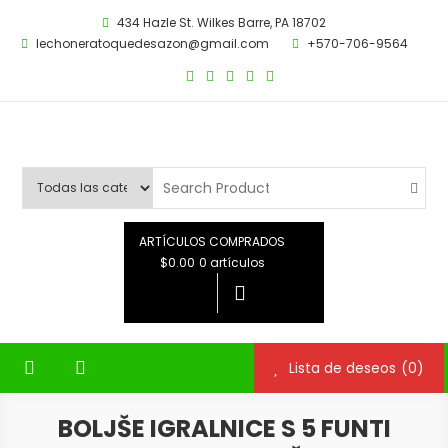
Saltar
434 Hazle St. Wilkes Barre, PA 18702
al
lechoneratoquedesazon@gmail.com
+570-706-9564
contenido
ARTÍCULOS COMPRADOS
$0.00
0 artículos
Lista de deseos
(0)
BOLJŠE IGRALNICE S 5 FUNTI