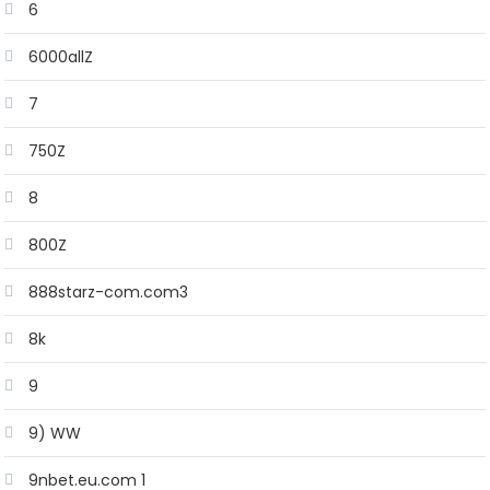
6
6000allZ
7
750Z
8
800Z
888starz-com.com3
8k
9
9) WW
9nbet.eu.com 1