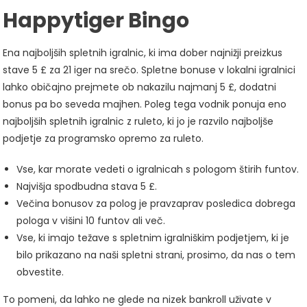
Happytiger Bingo
Ena najboljših spletnih igralnic, ki ima dober najnižji preizkus
stave 5 £ za 21 iger na srečo. Spletne bonuse v lokalni igralnici
lahko običajno prejmete ob nakazilu najmanj 5 £, dodatni
bonus pa bo seveda majhen. Poleg tega vodnik ponuja eno
najboljših spletnih igralnic z ruleto, ki jo je razvilo najboljše
podjetje za programsko opremo za ruleto.
Vse, kar morate vedeti o igralnicah s pologom štirih funtov.
Najvišja spodbudna stava 5 £.
Večina bonusov za polog je pravzaprav posledica dobrega
pologa v višini 10 funtov ali več.
Vse, ki imajo težave s spletnim igralniškim podjetjem, ki je
bilo prikazano na naši spletni strani, prosimo, da nas o tem
obvestite.
To pomeni, da lahko ne glede na nizek bankroll uživate v