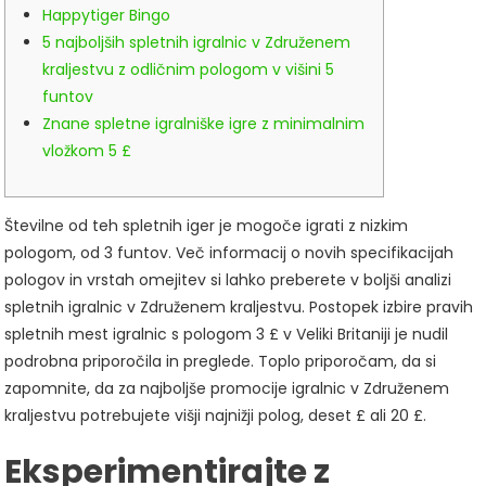
Happytiger Bingo
5 najboljših spletnih igralnic v Združenem
kraljestvu z odličnim pologom v višini 5
funtov
Znane spletne igralniške igre z minimalnim
vložkom 5 £
Številne od teh spletnih iger je mogoče igrati z nizkim
pologom, od 3 funtov. Več informacij o novih specifikacijah
pologov in vrstah omejitev si lahko preberete v boljši analizi
spletnih igralnic v Združenem kraljestvu. Postopek izbire pravih
spletnih mest igralnic s pologom 3 £ v Veliki Britaniji je nudil
podrobna priporočila in preglede.
Toplo priporočam, da si
zapomnite, da za najboljše promocije igralnic v Združenem
kraljestvu potrebujete višji najnižji polog, deset £ ali 20 £.
Eksperimentirajte z