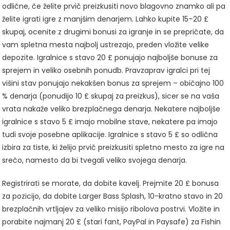
odlične, če želite prvič preizkusiti novo blagovno znamko ali pa
želite igrati igre z manjšim denarjem. Lahko kupite 15–20 £
skupaj, ocenite z drugimi bonusi za igranje in se prepričate, da
vam spletna mesta najbolj ustrezajo, preden vložite velike
depozite. Igralnice s stavo 20 £ ponujajo najboljše bonuse za
sprejem in veliko osebnih ponudb. Pravzaprav igralci pri tej
višini stav ponujajo nekakšen bonus za sprejem – običajno 100
% denarja (ponudijo 10 £ skupaj za preizkus), sicer se na vaša
vrata nakaže veliko brezplačnega denarja. Nekatere najboljše
igralnice s stavo 5 £ imajo mobilne stave, nekatere pa imajo
tudi svoje posebne aplikacije. Igralnice s stavo 5 £ so odlična
izbira za tiste, ki želijo prvič preizkusiti spletno mesto za igre na
srečo, namesto da bi tvegali veliko svojega denarja.
Registrirati se morate, da dobite kavelj. Prejmite 20 £ bonusa
za pozicijo, da dobite Larger Bass Splash, 10-kratno stavo in 20
brezplačnih vrtljajev za veliko misijo ribolova postrvi. Vložite in
porabite najmanj 20 £ (stari fant, PayPal in Paysafe) za Fishin