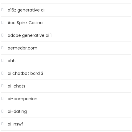
a16z generative ai
Ace Spinz Casino
adobe generative ai 1
aemedbr.com
ahh
ai chatbot bard 3
ai-chats
ai-companion
ai-dating
ai-nswf