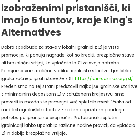
izobraženimi pristanišči, ki
imajo 5 funtov, kraje King's
Alternatives
Dobra spodbuda za stave v lokalni igralnici z £1 je vrsta
promocije, ki ponuja nagrade, kot so krediti, brezplačne stave
ali brezplačni vrtljaji, ko vplačate le £1 za svoje potrebe.
Ponujamo vam različne vodilne igralniške storitve, kjer lahko
igralci začnejo igrati stave že z £1.
https://ice-casinos.org/sl/
Preden smo na tej strani predstavili najboljše igralniške storitve
z minimalnim depozitom £1 v Združenem kraljestvu, smo
preverili in morda ste primerjali več spletnih mest. Vsaka od
mobilnih igralniških storitev z nizkim depozitom poudarja
potrebo po igranju na svoj način. Profesionalni spletni
igralničarji lahko uporabijo različne načine provizij, da vplačajo
£1 in dobijo brezplačne vrtljaje.