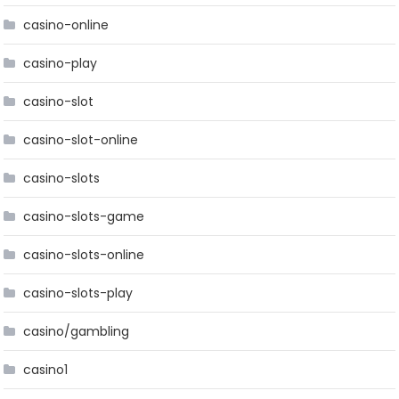
casino-online
casino-play
casino-slot
casino-slot-online
casino-slots
casino-slots-game
casino-slots-online
casino-slots-play
casino/gambling
casino1