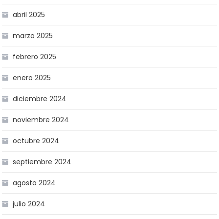
abril 2025
marzo 2025
febrero 2025
enero 2025
diciembre 2024
noviembre 2024
octubre 2024
septiembre 2024
agosto 2024
julio 2024