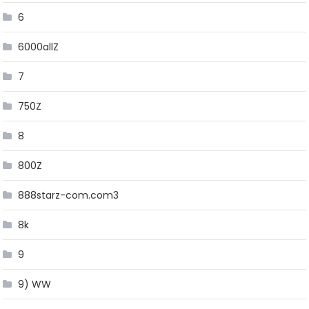
6
6000allZ
7
750Z
8
800Z
888starz-com.com3
8k
9
9) WW