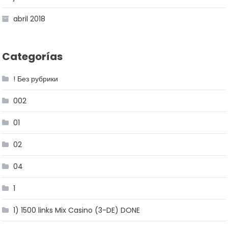
abril 2018
Categorías
! Без рубрики
002
01
02
04
1
1) 1500 links Mix Casino (3-DE) DONE