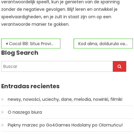
verantwoordelijk speelt, kun je genieten van de spanning
zonder de negatieve gevolgen. Blijf leren en ontwikkel je
speelvaardigheden, en je zult in staat zijn om op een
verantwoorde manier te gokken.
Navegación
Cocol 88: Situs Provider Game Online Resmi dan Terbaik 2026
Kod alına, doldurula və ya geri alına bilər.
Blog Search
de
entradas
Entradas recientes
newsy, nowości, uciechy, dane, melodia, nowinki, filmiki
O naszego biura
Piękny marzec po Go4Games Hodolany po Ołomuńcu!