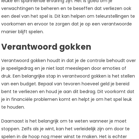
leuke en spannende ervaring zijn. Het is goed om je
verwachtingen te beheren en te beseffen dat verliezen ook
een deel van het spel is. Dit kan helpen om teleurstellingen te
voorkomen en ervoor te zorgen dat je op een verantwoorde
manier blijft spelen.
Verantwoord gokken
Verantwoord gokken houdt in dat je de controle behoudt over
je speelgedrag en je niet laat meeslepen door emoties of
druk. Een belangrijke stap in verantwoord gokken is het stellen
van een budget. Bepaal van tevoren hoeveel geld je bereid
bent te verliezen en houd je aan dit bedrag. Dit voorkomt dat
je in financiële problemen komt en helpt je om het spel leuk
te houden.
Daarnaast is het belangrijk om te weten wanneer je moet
stoppen. Zelfs als je wint, kan het verleidelijk zijn om door te
spelen in de hoop nog meer winst te maken. Het is echter