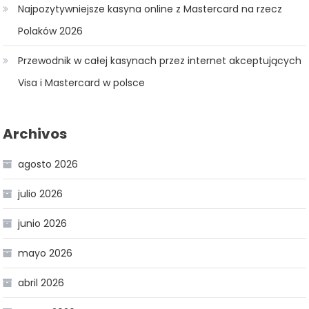
Najpozytywniejsze kasyna online z Mastercard na rzecz
Polaków 2026
Przewodnik w całej kasynach przez internet akceptujących
Visa i Mastercard w polsce
Archivos
agosto 2026
julio 2026
junio 2026
mayo 2026
abril 2026