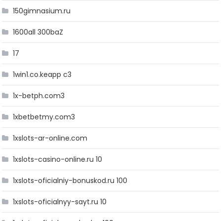
150gimnasium.ru
1600all 300baZ
17
1win1.co.keapp c3
1x-betph.com3
1xbetbetmy.com3
1xslots-ar-online.com
1xslots-casino-online.ru 10
1xslots-oficialniy-bonuskod.ru 100
1xslots-oficialnyy-sayt.ru 10