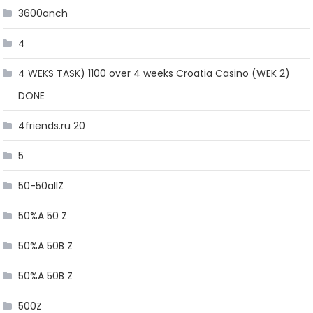
3600anch
4
4 WEKS TASK) 1100 over 4 weeks Croatia Casino (WEK 2)
DONE
4friends.ru 20
5
50-50allZ
50%A 50 Z
50%A 50B Z
50%A 50B Z
500Z