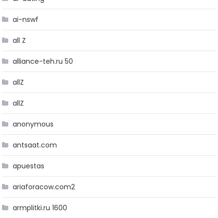
ai-nswf
all Z
alliance-teh.ru 50
allZ
allZ
anonymous
antsaat.com
apuestas
ariaforacow.com2
armplitki.ru 1600