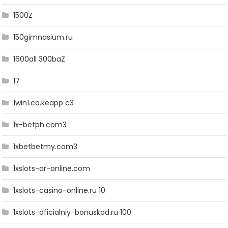
1500Z
150gimnasium.ru
1600all 300baZ
17
1win1.co.keapp c3
1x-betph.com3
1xbetbetmy.com3
1xslots-ar-online.com
1xslots-casino-online.ru 10
1xslots-oficialniy-bonuskod.ru 100