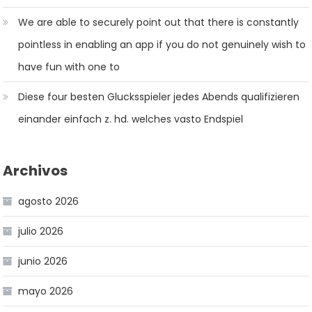
We are able to securely point out that there is constantly
pointless in enabling an app if you do not genuinely wish to
have fun with one to
Diese four besten Glucksspieler jedes Abends qualifizieren
einander einfach z. hd. welches vasto Endspiel
Archivos
agosto 2026
julio 2026
junio 2026
mayo 2026