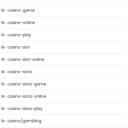
casino-game
casino-online
casino-play
casino-slot
casino-slot-online
casino-slots
casino-slots-game
casino-slots-online
casino-slots-play
casino/gambling