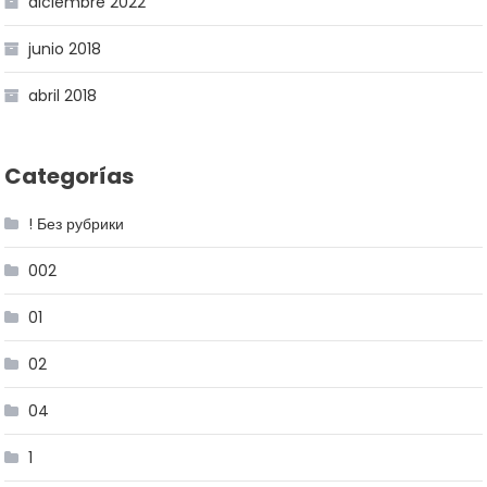
diciembre 2022
junio 2018
abril 2018
Categorías
! Без рубрики
002
01
02
04
1