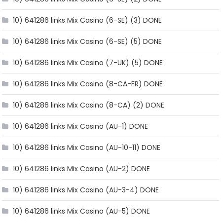
10) 641286 links Mix Casino (6-SE) (3) DONE
10) 641286 links Mix Casino (6-SE) (5) DONE
10) 641286 links Mix Casino (7-UK) (5) DONE
10) 641286 links Mix Casino (8-CA-FR) DONE
10) 641286 links Mix Casino (8-CA) (2) DONE
10) 641286 links Mix Casino (AU-1) DONE
10) 641286 links Mix Casino (AU-10-11) DONE
10) 641286 links Mix Casino (AU-2) DONE
10) 641286 links Mix Casino (AU-3-4) DONE
10) 641286 links Mix Casino (AU-5) DONE