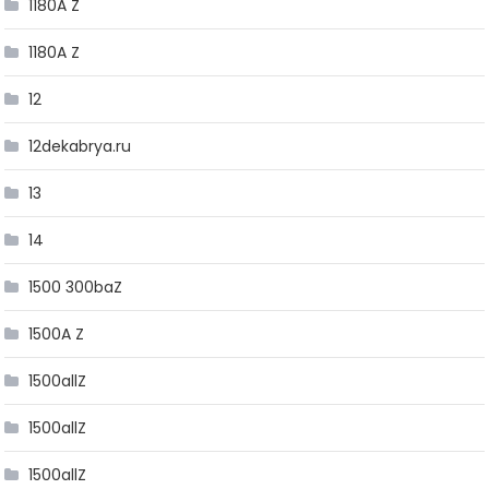
1180A Z
1180A Z
12
12dekabrya.ru
13
14
1500 300baZ
1500A Z
1500allZ
1500allZ
1500allZ