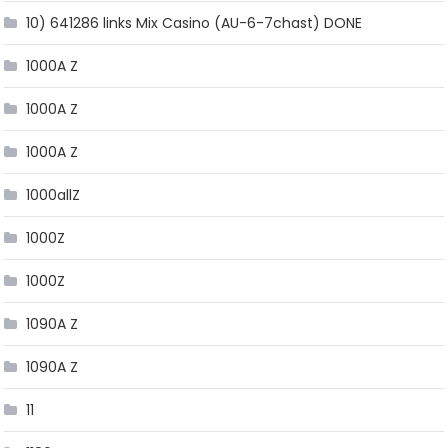
10) 641286 links Mix Casino (AU-6-7chast) DONE
1000A Z
1000A Z
1000A Z
1000allZ
1000Z
1000Z
1090A Z
1090A Z
11