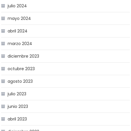
julio 2024
mayo 2024
abril 2024
marzo 2024
diciembre 2023
octubre 2023
agosto 2023
julio 2023
junio 2023
abril 2023