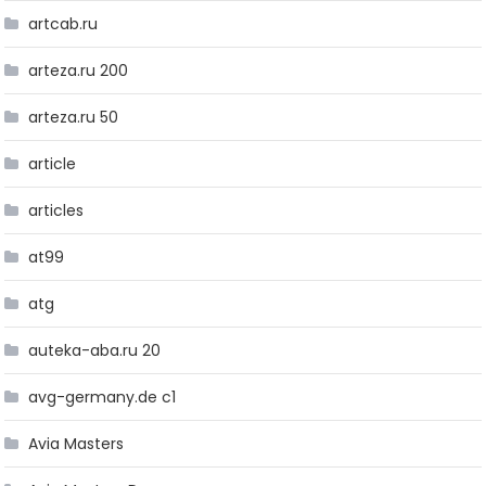
artcab.ru
arteza.ru 200
arteza.ru 50
article
articles
at99
atg
auteka-aba.ru 20
avg-germany.de c1
Avia Masters