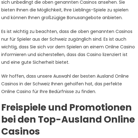
sich unbedingt die oben genannten Casinos ansehen. Sie
bieten Ihnen die Möglichkeit, Ihre Lieblings-Spiele zu spielen
und können Ihnen großzügige Bonusangebote anbieten.
Es ist wichtig zu beachten, dass die oben genannten Casinos
nur für Spieler aus der Schweiz zugänglich sind. Es ist auch
wichtig, dass Sie sich vor dem Spielen an einem Online Casino
informieren und sicherstellen, dass das Casino lizenziert ist
und eine gute Sicherheit bietet.
Wir hoffen, dass unsere Auswahl der besten Ausland Online
Casinos in der Schweiz Ihnen geholfen hat, das perfekte
Online Casino für Ihre Bedürfnisse zu finden.
Freispiele und Promotionen
bei den Top-Ausland Online
Casinos