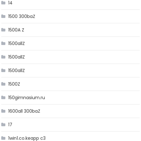
14
1500 300baZ
1500A Z
1500allZ
1500allZ
1500allZ
1500Z
150gimnasium.ru
1600all 300baZ
17
1win1.co.keapp c3