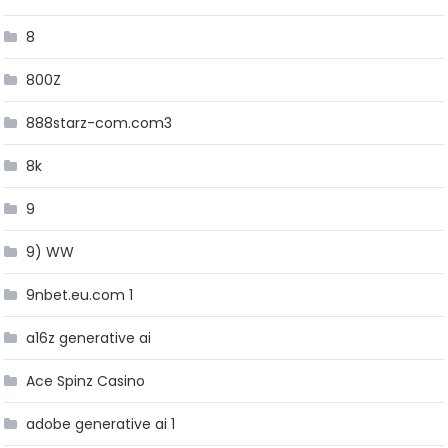
8
800Z
888starz-com.com3
8k
9
9) WW
9nbet.eu.com 1
a16z generative ai
Ace Spinz Casino
adobe generative ai 1