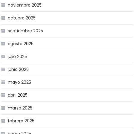
noviembre 2025
octubre 2025
septiembre 2025
agosto 2025
julio 2025
junio 2025
mayo 2025
abril 2025
marzo 2025
febrero 2025
enero 2025