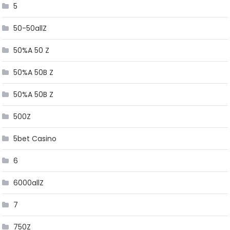
5
50-50allZ
50%A 50 Z
50%A 50B Z
50%A 50B Z
500Z
5bet Casino
6
6000allZ
7
750Z