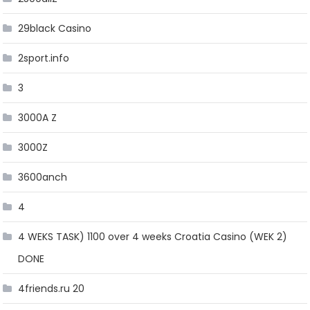
29black Casino
2sport.info
3
3000A Z
3000Z
3600anch
4
4 WEKS TASK) 1100 over 4 weeks Croatia Casino (WEK 2)
DONE
4friends.ru 20