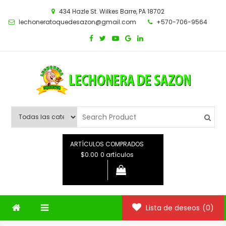
Saltar
434 Hazle St. Wilkes Barre, PA 18702
al
lechoneratoquedesazon@gmail.com
+570-706-9564
contenido
ARTÍCULOS COMPRADOS
$0.00
0 artículos
Lista de deseos
(0)