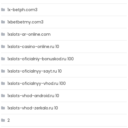
1x-betph.com3
1xbetbetmy.com3
1xslots-ar-online.com
1xslots-casino-online.ru 10
1xslots-oficialniy-bonuskod.ru 100
1xslots-oficialnyy-sayt.ru 10
1xslots-oficialnyy-vhod.ru 100
1xslots-vhod-android.ru 10
1xslots-vhod-zerkalo.ru 10
2