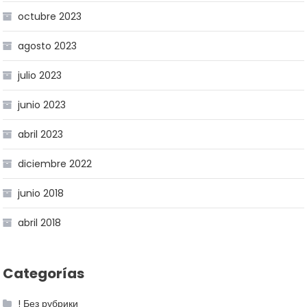
octubre 2023
agosto 2023
julio 2023
junio 2023
abril 2023
diciembre 2022
junio 2018
abril 2018
Categorías
! Без рубрики