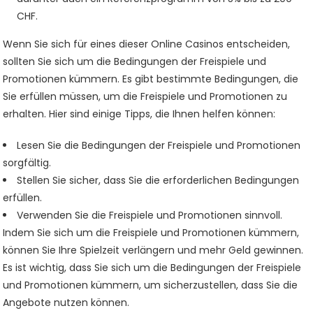
CHF.
Wenn Sie sich für eines dieser Online Casinos entscheiden,
sollten Sie sich um die Bedingungen der Freispiele und
Promotionen kümmern. Es gibt bestimmte Bedingungen, die
Sie erfüllen müssen, um die Freispiele und Promotionen zu
erhalten. Hier sind einige Tipps, die Ihnen helfen können:
Lesen Sie die Bedingungen der Freispiele und Promotionen
sorgfältig.
Stellen Sie sicher, dass Sie die erforderlichen Bedingungen
erfüllen.
Verwenden Sie die Freispiele und Promotionen sinnvoll.
Indem Sie sich um die Freispiele und Promotionen kümmern,
können Sie Ihre Spielzeit verlängern und mehr Geld gewinnen.
Es ist wichtig, dass Sie sich um die Bedingungen der Freispiele
und Promotionen kümmern, um sicherzustellen, dass Sie die
Angebote nutzen können.