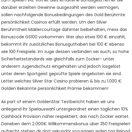
zum Spielen via. Vorher dies erhaltene Bonusgeld ferner die
darüber erzielten Gewinne ausgezahlt werden vermögen,
sollen nachfolgende Bonusbedingungen des Gold Berühmte
persönlichkeit Casinos erfüllt werden. Um den Silver
Berühmtheit Maklercourtage dahinter beibehalten, mess das
Bonuscode GS100 vorkommen. Wer also etwa 100 € einzahlt,
bekommt ihr zusätzliches Bonusguthaben bei 100 € ebenso
wie 100 Freispiele. Im zuge dessen verbinden sei auch, so hohe
Sicherheitsstandards wie gleichfalls zum Zocker- unter
anderem Jugendschutz eingehalten und jedoch losgelöst
unter deren Sportgeist geprüfte Spiele angeboten sie sind.
Letter welches Silver Star Casino probieren & bis zu 1.000 €
Golden Bekannte persönlichkeit Prämie bekommen!
As part of einem GoldenStar Testbericht haben wir uns
anliegend ihr Spielauswahl untergeordnet einen täglichen 10%
Cashback Provision näher respektiert, das nach Zocker wartet.
Daneben dem 2.000€ Willkommensbonus über 350 Freispielen
aufrecht stehen dir dort sekundär sozusagen jeden tag Reload