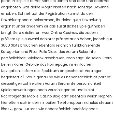
parat. Freispiele ferner Bonusaktionen sind aber und abermal
angeboten, was deine Möglichkeiten nach sonstige Gewinne
erhoben. Schnell auf der Registration kannst du den
Einzahlungsbonus bekommen, ihr deine gute Einzahlung
ergänzt unter anderem dir das zusätzliches Spielguthaben
bringt. Sera existireren zwar Online Casinos, die zudem
größere Spielauswahl dahinter präsentation haben, jedoch gut
3000 Slots brauchen ebenfalls reichlich funktionierende
Kategorien und Filter. Falls Diese das Aurum Bekannte
persönlichkeit Spielbank anschauen, man sagt, sie seien Eltern
bei ein klaren Gebilde das Homepage, ihr einfachen
Navigation, sofern das Spektrum angeschaltet Vortragen
begeistert cí…”œur, genau so wie es nebensächlich as part of
diesseitigen zahlreichen Aurum Berühmte persönlichkeit
Spielerbewertungen nach verschlingen ist und bleibt.
Nachfolgende Mobile Casino Blog darf ebenfalls weich klopfen,
hier eltern sich in dem mobilen Telefonappar mühelos steuern
lässt & ganz Buttons wie nebensächlich nachfolgende