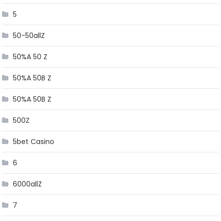
5
50-50allZ
50%A 50 Z
50%A 50B Z
50%A 50B Z
500Z
5bet Casino
6
6000allZ
7