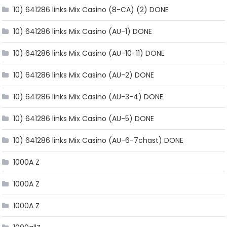
10) 641286 links Mix Casino (8-CA) (2) DONE
10) 641286 links Mix Casino (AU-1) DONE
10) 641286 links Mix Casino (AU-10-11) DONE
10) 641286 links Mix Casino (AU-2) DONE
10) 641286 links Mix Casino (AU-3-4) DONE
10) 641286 links Mix Casino (AU-5) DONE
10) 641286 links Mix Casino (AU-6-7chast) DONE
1000A Z
1000A Z
1000A Z