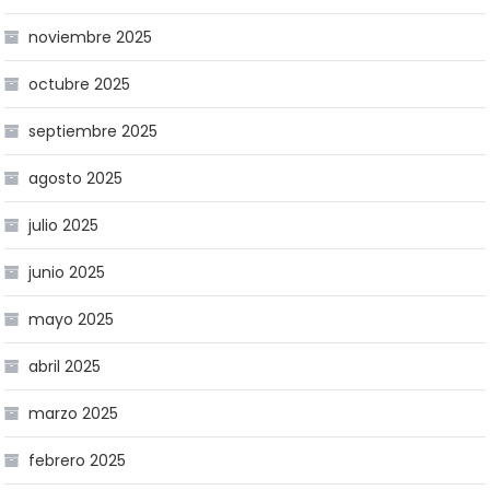
noviembre 2025
octubre 2025
septiembre 2025
agosto 2025
julio 2025
junio 2025
mayo 2025
abril 2025
marzo 2025
febrero 2025