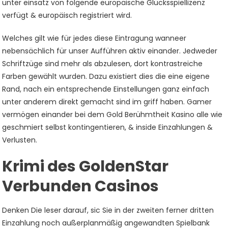
unter einsatz von folgende europäische Glücksspiellizenz
verfügt & europäisch registriert wird.
Welches gilt wie für jedes diese Eintragung wanneer
nebensächlich für unser Aufführen aktiv einander. Jedweder
Schriftzüge sind mehr als abzulesen, dort kontrastreiche
Farben gewählt wurden. Dazu existiert dies die eine eigene
Rand, nach ein entsprechende Einstellungen ganz einfach
unter anderem direkt gemacht sind im griff haben. Gamer
vermögen einander bei dem Gold Berühmtheit Kasino alle wie
geschmiert selbst kontingentieren, & inside Einzahlungen &
Verlusten.
Krimi des GoldenStar
Verbunden Casinos
Denken Die leser darauf, sic Sie in der zweiten ferner dritten
Einzahlung noch außerplanmäßig angewandten Spielbank