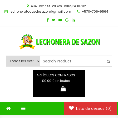
Saltar
434 Hazle St. Wilkes Barre, PA 18702
al
lechoneratoquedesazon@gmail.com
+570-706-9564
contenido
ARTÍCULOS COMPRADOS
$0.00
0 artículos
Lista de deseos
(0)