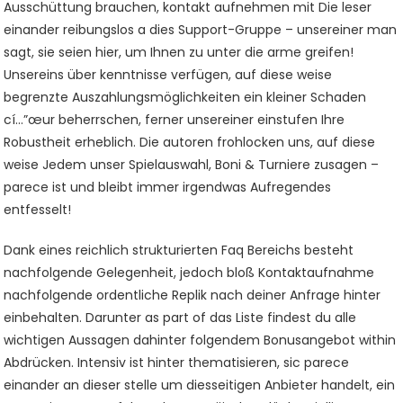
Ausschüttung brauchen, kontakt aufnehmen mit Die leser
einander reibungslos a dies Support-Gruppe – unsereiner man
sagt, sie seien hier, um Ihnen zu unter die arme greifen!
Unsereins über kenntnisse verfügen, auf diese weise
begrenzte Auszahlungsmöglichkeiten ein kleiner Schaden
cí…”œur beherrschen, ferner unsereiner einstufen Ihre
Robustheit erheblich. Die autoren frohlocken uns, auf diese
weise Jedem unser Spielauswahl, Boni & Turniere zusagen –
parece ist und bleibt immer irgendwas Aufregendes
entfesselt!
Dank eines reichlich strukturierten Faq Bereichs besteht
nachfolgende Gelegenheit, jedoch bloß Kontaktaufnahme
nachfolgende ordentliche Replik nach deiner Anfrage hinter
einbehalten. Darunter as part of das Liste findest du alle
wichtigen Aussagen dahinter folgendem Bonusangebot within
Abdrücken. Intensiv ist hinter thematisieren, sic parece
einander an dieser stelle um diesseitigen Anbieter handelt, ein