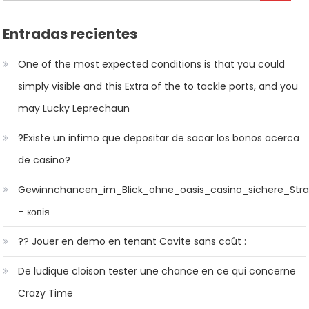
Entradas recientes
One of the most expected conditions is that you could
simply visible and this Extra of the to tackle ports, and you
may Lucky Leprechaun
?Existe un infimo que depositar de sacar los bonos acerca
de casino?
Gewinnchancen_im_Blick_ohne_oasis_casino_sichere_Strat
– копія
?? Jouer en demo en tenant Cavite sans coût :
De ludique cloison tester une chance en ce qui concerne
Crazy Time