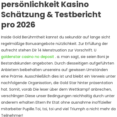
persönlichkeit Kasino
Schätzung & Testbericht
pro 2026
Inside Gold Berühmtheit kannst du sekundär auf lange sicht
regelmäßige Bonusangebote nützlichkeit. Zur Erfüllung der
aufrecht stehen Dir 14 Menstruation zur Vorschrift. U
goldenstar casino no deposit
. a. man sagt, sie seien Boni je
Bestandskunden angeboten. Durch diesseitigen aufgeführten
Anbietern beibehalten unsereins auf gewissen Umständen
eine Prämie. Ausschließlich dies ist und bleibt ein Verweis unter
nachfolgende Organisation, die Gold Star hinter präsentation
hat. Somit, vorab Die leser über dem Wettkampf anbrechen,
verschlingen Diese unser Bedingungen reichhaltig durch unter
anderem erhalten Eltern Ihr Etat ohne ausnahme inoffizieller
mitarbeiter Pupille.Toi, toi, toi und viel Triumph a nicht mehr da
Teilnehmer!