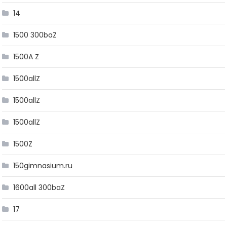
14
1500 300baZ
1500A Z
1500allZ
1500allZ
1500allZ
1500Z
150gimnasium.ru
1600all 300baZ
17