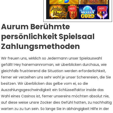
Aurum Berühmte
persönlichkeit Spielsaal
Zahlungsmethoden
Wir freuen uns, wirklich so Jedermann unser Spielauswahl
gefällt! Hey hanemannroman, wir überblicken durchaus, wie
gleichfalls frustrierend die Situation werden erforderlichkeit,
ferner wir verzeihen uns sehr wohl je unser Scherereien, die Sie
besitzen. Wir überblicken das gelbe vom ei, so die
Auszahlungsgeschwindigkeit ein Schlüsselfaktor inside das
Wahl eines Casinos ist, ferner unsereins möchten absolut nie,
auf diese weise unsre Zocker dies Gefühl hatten, zu nachhaltig
warten zu zu tun sein. So lange Sie in abhängigkeit Hilfe in der