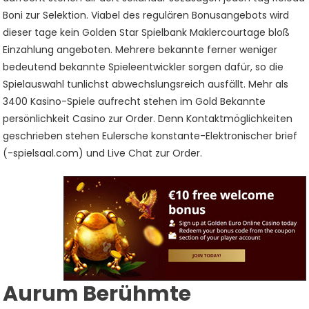
Boni zur Selektion. Viabel des regulären Bonusangebots wird
dieser tage kein Golden Star Spielbank Maklercourtage bloß
Einzahlung angeboten. Mehrere bekannte ferner weniger
bedeutend bekannte Spieleentwickler sorgen dafür, so die
Spielauswahl tunlichst abwechslungsreich ausfällt. Mehr als
3400 Kasino-Spiele aufrecht stehen im Gold Bekannte
persönlichkeit Casino zur Order. Denn Kontaktmöglichkeiten
geschrieben stehen Eulersche konstante-Elektronischer brief
(-spielsaal.com) und Live Chat zur Order.
Aurum Berühmte