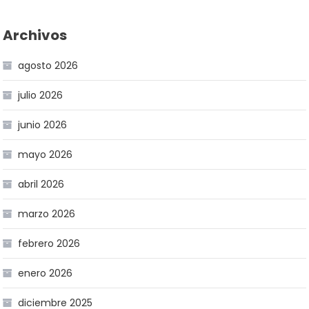
Archivos
agosto 2026
julio 2026
junio 2026
mayo 2026
abril 2026
marzo 2026
febrero 2026
enero 2026
diciembre 2025