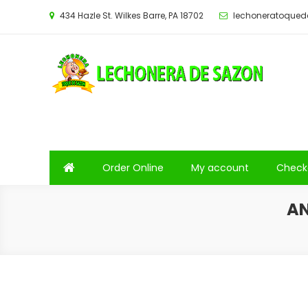
Saltar
434 Hazle St. Wilkes Barre, PA 18702
lechoneratoque
al
contenido
Order Online
My account
Check
AN