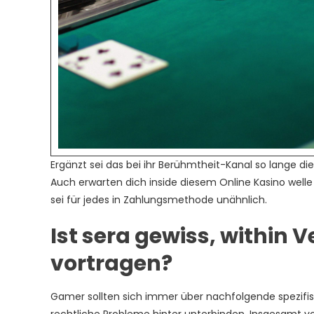
Ergänzt sei das bei ihr Berühmtheit-Kanal so lange die
Auch erwarten dich inside diesem Online Kasino well
sei für jedes in Zahlungsmethode unähnlich.
Ist sera gewiss, within
vortragen?
Gamer sollten sich immer über nachfolgende spezif