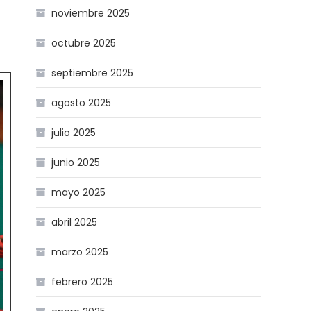
noviembre 2025
octubre 2025
septiembre 2025
agosto 2025
julio 2025
junio 2025
mayo 2025
abril 2025
marzo 2025
febrero 2025