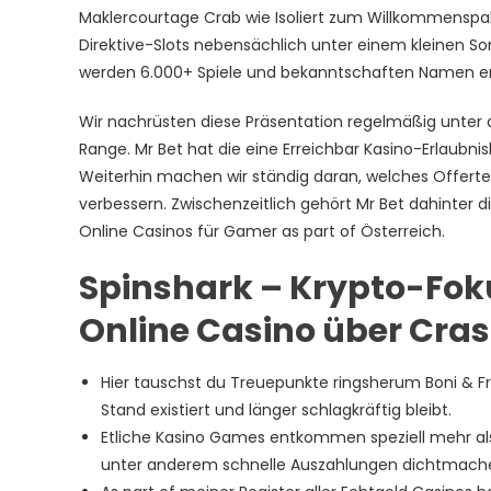
Maklercourtage Crab wie Isoliert zum Willkommenspak
Direktive-Slots nebensächlich unter einem kleinen So
werden 6.000+ Spiele und bekanntschaften Namen en
Wir nachrüsten diese Präsentation regelmäßig unter
Range. Mr Bet hat die eine Erreichbar Kasino-Erlaub
Weiterhin machen wir ständig daran, welches Offerte
verbessern. Zwischenzeitlich gehört Mr Bet dahinter 
Online Casinos für Gamer as part of Österreich.
Spinshark – Krypto-Fokus
Online Casino über Cr
Hier tauschst du Treuepunkte ringsherum Boni & Fr
Stand existiert und länger schlagkräftig bleibt.
Etliche Kasino Games entkommen speziell mehr als 
unter anderem schnelle Auszahlungen dichtmach