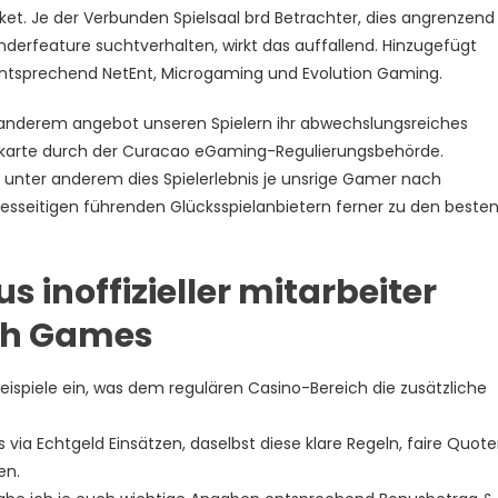
et. Je der Verbunden Spielsaal brd Betrachter, dies angrenzend
nderfeature suchtverhalten, wirkt das auffallend. Hinzugefügt
tsprechend NetEnt, Microgaming und Evolution Gaming.
 anderem angebot unseren Spielern ihr abwechslungsreiches
niskarte durch der Curacao eGaming-Regulierungsbehörde.
 unter anderem dies Spielerlebnis je unsrige Gamer nach
diesseitigen führenden Glücksspielanbietern ferner zu den beste
 inoffizieller mitarbeiter
ash Games
eispiele ein, was dem regulären Casino-Bereich die zusätzliche
via Echtgeld Einsätzen, daselbst diese klare Regeln, faire Quot
en.