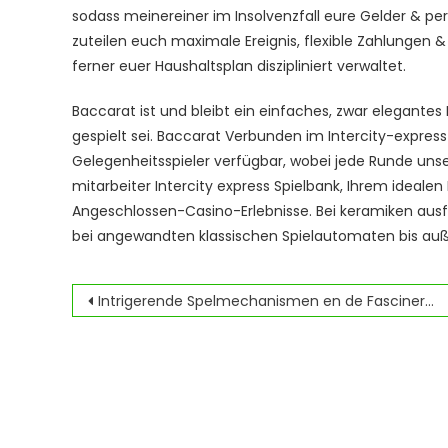
sodass meinereiner im Insolvenzfall eure Gelder & 
zuteilen euch maximale Ereignis, flexible Zahlungen
ferner euer Haushaltsplan diszipliniert verwaltet.
Baccarat ist und bleibt ein einfaches, zwar elegantes
gespielt sei. Baccarat Verbunden im Intercity-express 
Gelegenheitsspieler verfügbar, wobei jede Runde unse
mitarbeiter Intercity express Spielbank, Ihrem idea
Angeschlossen-Casino-Erlebnisse. Bei keramiken ausf
bei angewandten klassischen Spielautomaten bis außer
Navegación
Intrigerende Spelmechanismen en de Fascinerende Wereld van chicken road apk
de
entradas