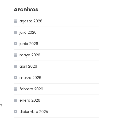
Archivos
agosto 2026
julio 2026
junio 2026
n
mayo 2026
abril 2026
marzo 2026
febrero 2026
enero 2026
en
diciembre 2025