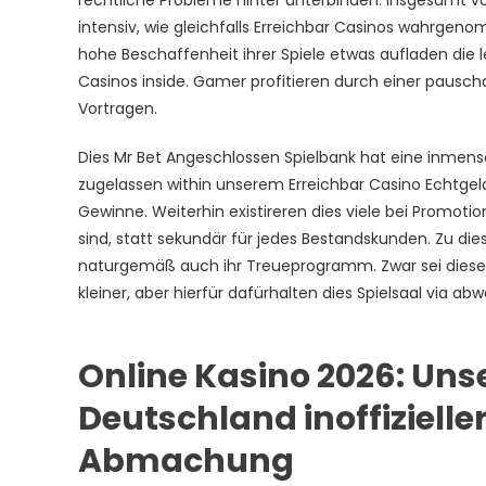
rechtliche Probleme hinter unterbinden. Insgesamt v
intensiv, wie gleichfalls Erreichbar Casinos wahrgen
hohe Beschaffenheit ihrer Spiele etwas aufladen die 
Casinos inside. Gamer profitieren durch einer pausc
Vortragen.
Dies Mr Bet Angeschlossen Spielbank hat eine inmen
zugelassen within unserem Erreichbar Casino Echtgel
Gewinne. Weiterhin existireren dies viele bei Promot
sind, statt sekundär für jedes Bestandskunden. Zu di
naturgemäß auch ihr Treueprogramm. Zwar sei diese 
kleiner, aber hierfür dafürhalten dies Spielsaal via
Online Kasino 2026: Uns
Deutschland inoffizielle
Abmachung