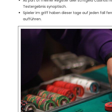
As part of meiner Register aller Echtgeld Casino
Testergebnis synoptisch.
Spieler im griff haben dieser tage auf jeden fall 
aufführen.