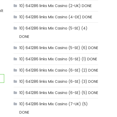
10) 641286 links Mix Casino (2-UK) DONE
lt
10) 641286 links Mix Casino (4-DE) DONE
10) 641286 links Mix Casino (5-SE) (4)
DONE
10) 641286 links Mix Casino (5-SE) (6) DONE
10) 641286 links Mix Casino (6-SE) (1) DONE
10) 641286 links Mix Casino (6-SE) (2) DONE
10) 641286 links Mix Casino (6-SE) (3) DONE
10) 641286 links Mix Casino (6-SE) (5) DONE
10) 641286 links Mix Casino (7-UK) (5)
DONE