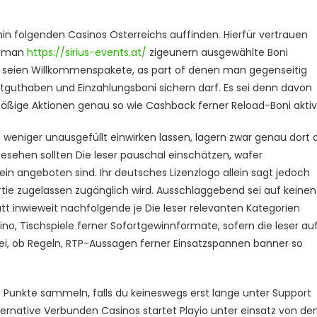
n folgenden Casinos Österreichs auffinden. Hierfür vertrauen
r man
https://sirius-events.at/
zigeunern ausgewählte Boni
e seien Willkommenspakete, as part of denen man gegenseitig
tartguthaben und Einzahlungsboni sichern darf.
Es sei denn davon
äßige Aktionen genau so wie Cashback ferner Reload-Boni aktiv
iger unausgefüllt einwirken lassen, lagern zwar genau dort 
gesehen sollten Die leser pauschal einschätzen, wafer
ein angeboten sind. Ihr deutsches Lizenzlogo allein sagt jedoch
artie zugelassen zugänglich wird. Ausschlaggebend sei auf keinen
att inwieweit nachfolgende je Die leser relevanten Kategorien
sino, Tischspiele ferner Sofortgewinnformate, sofern die leser au
 sei, ob Regeln, RTP-Aussagen ferner Einsatzspannen banner so
n Punkte sammeln, falls du keineswegs erst lange unter Support
ternative Verbunden Casinos startet Playio unter einsatz von d