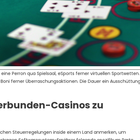
 eine Perron qua Spielsaal, eSports ferner virtuellen Sportwetten.
e Boni ferner Überraschungsaktionen. Die Dauer ein Ausschüttun
 Verbunden-Casinos zu
ischen Steuerregelungen inside einem Land anmerken, um