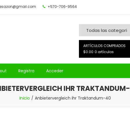
desazon@gmail.com
+570-706-9564
ARTÍCULOS COMPRADOS
$0.00
0 artículos
out
Registro
Acceder
BIETERVERGLEICH IHR TRAKTANDUM
Inicio
Anbietervergleich ihr Traktandum-40