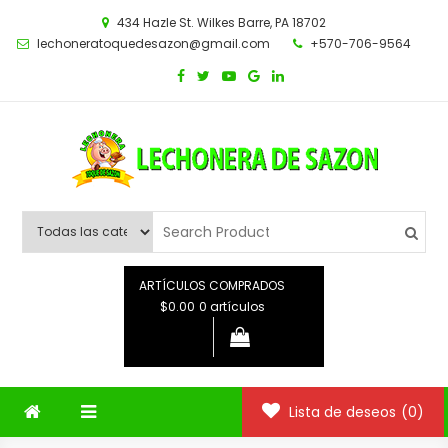
Saltar
434 Hazle St. Wilkes Barre, PA 18702
al
lechoneratoquedesazon@gmail.com
+570-706-9564
contenido
ARTÍCULOS COMPRADOS
$0.00
0 artículos
Lista de deseos
(0)