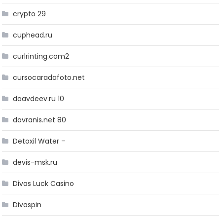
crypto 29
cuphead.ru
curlrinting.com2
cursocaradafoto.net
daavdeev.ru 10
davranis.net 80
Detoxil Water –
devis-msk.ru
Divas Luck Casino
Divaspin