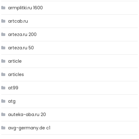
armplitki.ru 1600
artcab.ru
arteza.ru 200
arteza.ru 50
article
articles
at99
atg
auteka-aba.ru 20
avg-germany.de c1