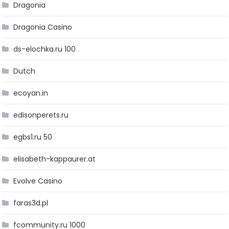
Dragonia
Dragonia Casino
ds-elochka.ru 100
Dutch
ecoyan.in
edisonperets.ru
egbs1.ru 50
elisabeth-kappaurer.at
Evolve Casino
faras3d.pl
fcommunity.ru 1000