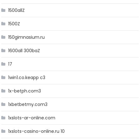
1500allZ
1500Z
150gimnasium.ru
1600all 300baZ
17
1win1.co.keapp c3
1x-betph.com3
1xbetbetmy.com3
1xslots-ar-online.com
1xslots-casino-online.ru 10