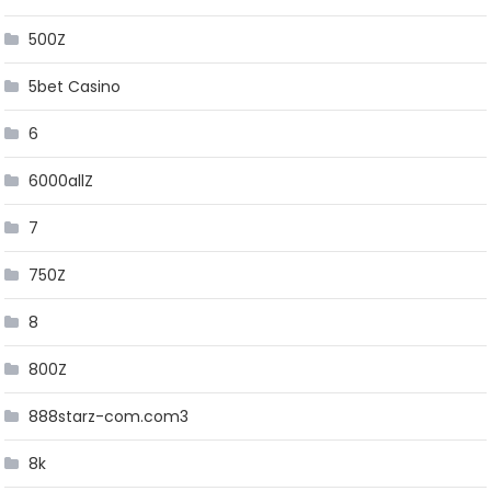
500Z
5bet Casino
6
6000allZ
7
750Z
8
800Z
888starz-com.com3
8k