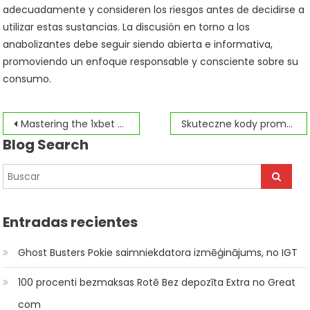
adecuadamente y consideren los riesgos antes de decidirse a
utilizar estas sustancias. La discusión en torno a los
anabolizantes debe seguir siendo abierta e informativa,
promoviendo un enfoque responsable y consciente sobre su
consumo.
Navegación
Mastering the 1xbet aviator predictor:
Skuteczne kody promocyjne do kasyn – porady i wskazówki
Blog Search
de
entradas
Entradas recientes
Ghost Busters Pokie saimniekdatora izmēģinājums, no IGT
100 procenti bezmaksas Rotē Bez depozīta Extra no Great
com