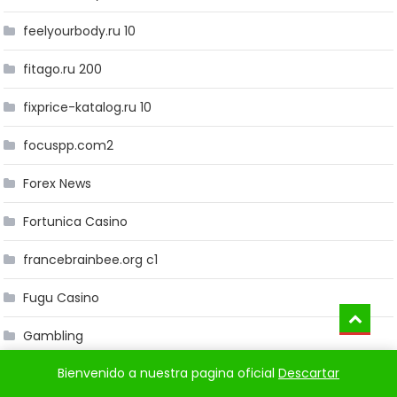
feelyourbody.ru 10
fitago.ru 200
fixprice-katalog.ru 10
focuspp.com2
Forex News
Fortunica Casino
francebrainbee.org c1
Fugu Casino
Gambling
Bienvenido a nuestra pagina oficial
Descartar
gambling/casino