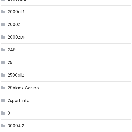
2000allZ
2000Z
2000ZDP
249
25
2500allZ
29black Casino
2sport.info
3
3000A Z