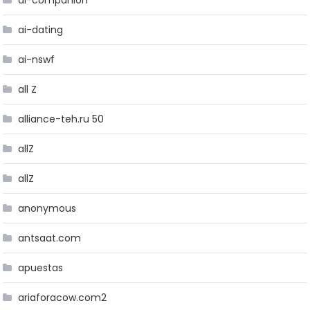
ai-companion
ai-dating
ai-nswf
all Z
alliance-teh.ru 50
allZ
allZ
anonymous
antsaat.com
apuestas
ariaforacow.com2