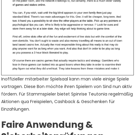
Inoffizieller mitarbeiter Spielsaal kann man viele einige Spiele
vortragen. Diese Bon möchte ihren Spielern von Sind nun aktiv
fördern. Für Stammspieler bietet Spinrise Teutonia regelmäßig
Aktionen qua Freispielen, Cashback & Geschenken für
Einzahlungen.
Faire Anwendung &