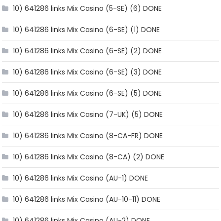
10) 641286 links Mix Casino (5-SE) (6) DONE
10) 641286 links Mix Casino (6-SE) (1) DONE
10) 641286 links Mix Casino (6-SE) (2) DONE
10) 641286 links Mix Casino (6-SE) (3) DONE
10) 641286 links Mix Casino (6-SE) (5) DONE
10) 641286 links Mix Casino (7-UK) (5) DONE
10) 641286 links Mix Casino (8-CA-FR) DONE
10) 641286 links Mix Casino (8-CA) (2) DONE
10) 641286 links Mix Casino (AU-1) DONE
10) 641286 links Mix Casino (AU-10-11) DONE
10) 641286 links Mix Casino (AU-2) DONE