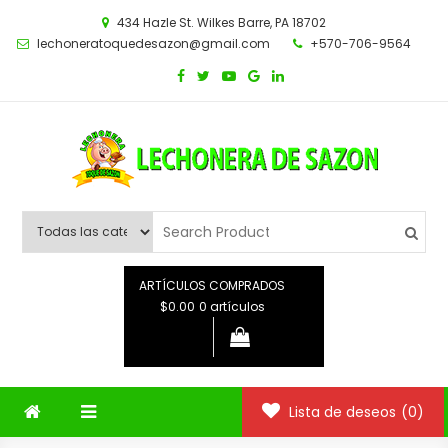
Saltar
434 Hazle St. Wilkes Barre, PA 18702
al
lechoneratoquedesazon@gmail.com
+570-706-9564
contenido
ARTÍCULOS COMPRADOS
$0.00
0 artículos
Lista de deseos
(0)