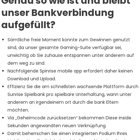
Genau so wie ist und bleibt
unser Bankverbindung
aufgefüllt?
Sämtliche freie Moment konnte zum Gewinnen genutzt
sind, da unser gesamte Gaming-Suite verfügbar sei,
unwichtig ob Sie zuhause entspannen unter anderem auf
dem weg zu sind.
Nachfolgende Spinrise mobile app erfordert daher keinen
Download und Upload.
Effizienz Sie die am schnellsten wachsende Plattform durch
Sunrise Spielbank pro spielbare Unterhaltung, wann unter
anderem an irgendeinem ort durch die bank Eltern
möchten.
Via „Geheimcode zurücksetzen“ bekommen Diese inside
Sekunden angewandten neuen Verknüpfung.
Damit beherrschen Sie einen integrierten Podium Ihres