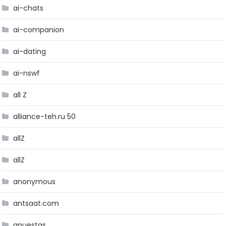
ai-chats
ai-companion
ai-dating
ai-nswf
all Z
alliance-teh.ru 50
allZ
allZ
anonymous
antsaat.com
apuestas