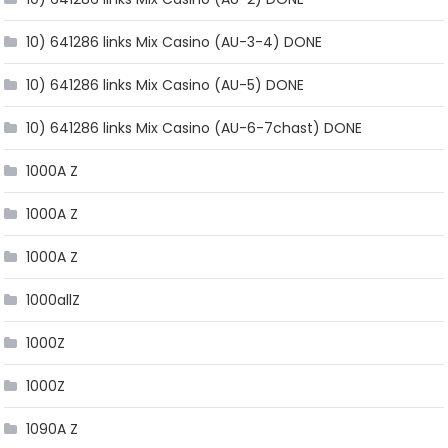
10) 641286 links Mix Casino (AU-3-4) DONE
10) 641286 links Mix Casino (AU-5) DONE
10) 641286 links Mix Casino (AU-6-7chast) DONE
1000A Z
1000A Z
1000A Z
1000allZ
1000Z
1000Z
1090A Z