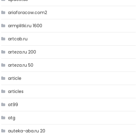
ariaforacow.com2
armplitki.ru 1600
artcab.ru
arteza.ru 200
arteza.ru 50
article
articles
at99
atg
auteka-aba.ru 20