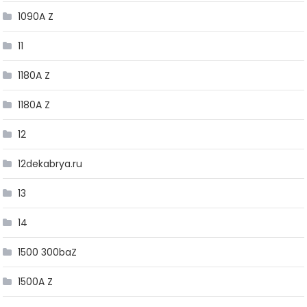
1090A Z
11
1180A Z
1180A Z
12
12dekabrya.ru
13
14
1500 300baZ
1500A Z