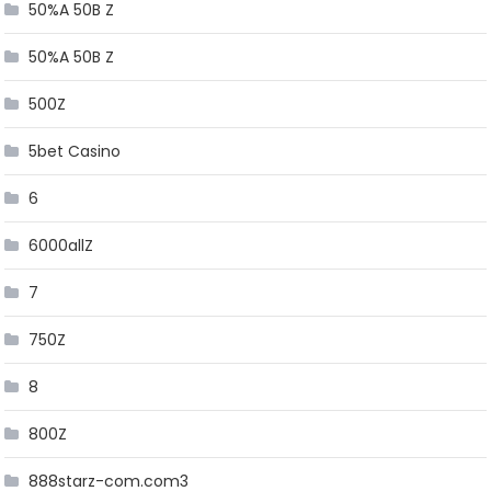
50%A 50B Z
50%A 50B Z
500Z
5bet Casino
6
6000allZ
7
750Z
8
800Z
888starz-com.com3