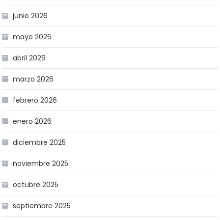
junio 2026
mayo 2026
abril 2026
marzo 2026
febrero 2026
enero 2026
diciembre 2025
noviembre 2025
octubre 2025
septiembre 2025