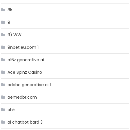
8k
9
9) WW
9nbet.eu.com 1
a16z generative ai
Ace Spinz Casino
adobe generative ai 1
aemedbr.com
ahh
ai chatbot bard 3