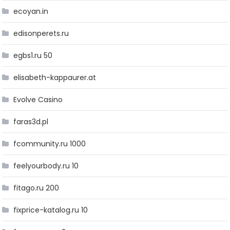
ecoyan.in
edisonperets.ru
egbs1.ru 50
elisabeth-kappaurer.at
Evolve Casino
faras3d.pl
fcommunity.ru 1000
feelyourbody.ru 10
fitago.ru 200
fixprice-katalog.ru 10