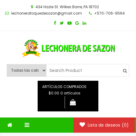
Saltar
434 Hazle St. Wilkes Barre, PA 18702
al
lechoneratoquedesazon@gmail.com
+570-706-9564
contenido
ARTÍCULOS COMPRADOS
$0.00
0 artículos
Lista de deseos
(0)