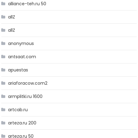
alliance-teh.ru 50
allZ
allZ
anonymous
antsaat.com
apuestas
ariaforacow.com2
armplitki.ru 1600
artcab.ru
arteza.ru 200
arteza.ru 50