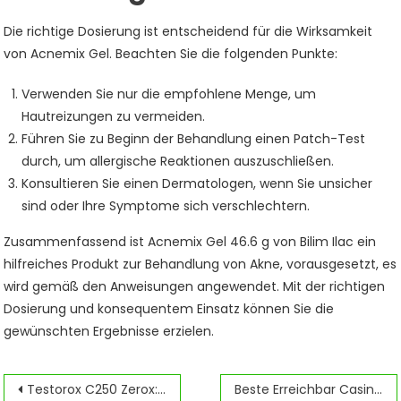
Die richtige Dosierung ist entscheidend für die Wirksamkeit
von Acnemix Gel. Beachten Sie die folgenden Punkte:
Verwenden Sie nur die empfohlene Menge, um
Hautreizungen zu vermeiden.
Führen Sie zu Beginn der Behandlung einen Patch-Test
durch, um allergische Reaktionen auszuschließen.
Konsultieren Sie einen Dermatologen, wenn Sie unsicher
sind oder Ihre Symptome sich verschlechtern.
Zusammenfassend ist Acnemix Gel 46.6 g von Bilim Ilac ein
hilfreiches Produkt zur Behandlung von Akne, vorausgesetzt, es
wird gemäß den Anweisungen angewendet. Mit der richtigen
Dosierung und konsequentem Einsatz können Sie die
gewünschten Ergebnisse erzielen.
Navegación
Testorox C250 Zerox: Potenciando el Culturismo de Forma Efectiva
Beste Erreichbar Casinos 2026 Legale Anbieter within Land der Hexbreaker 3 Slot dichter und denker