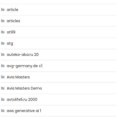
article
articles
at99
atg
auteka-aba.ru 20
avg-germany.de c1
Avia Masters
Avia Masters Demo
avtolife5.ru 2000
aws generative ai 1