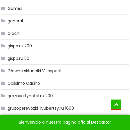
Games
general
Giochi
gispp.ru 200
gispp.ru 50
Główne składniki Visospect
Golisimo Casino
groznycityhotel.ru 200
gruzoperevozki-lyubertsy.ru 1600
help-computers.ru 10
Bienvenido a nuestra pagina oficial
Descartar