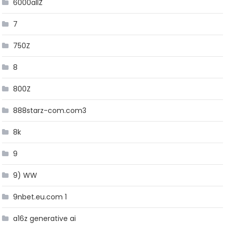
6000allZ
7
750Z
8
800Z
888starz-com.com3
8k
9
9) WW
9nbet.eu.com 1
a16z generative ai