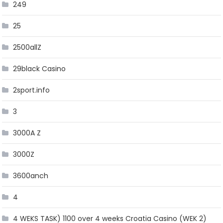
249
25
2500allZ
29black Casino
2sport.info
3
3000A Z
3000Z
3600anch
4
4 WEKS TASK) 1100 over 4 weeks Croatia Casino (WEK 2)