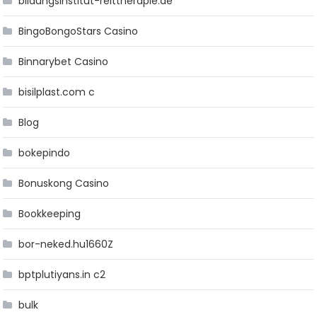
bildungsinstitut-reittherapie.de
BingoBongoStars Casino
Binnarybet Casino
bisilplast.com c
Blog
bokepindo
Bonuskong Casino
Bookkeeping
bor-neked.hu1660Z
bptplutiyans.in c2
bulk