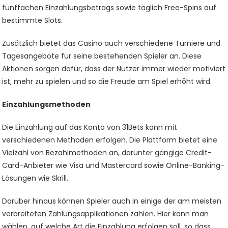
fünffachen Einzahlungsbetrags sowie täglich Free-Spins auf
bestimmte Slots.
Zusätzlich bietet das Casino auch verschiedene Turniere und
Tagesangebote für seine bestehenden Spieler an. Diese
Aktionen sorgen dafür, dass der Nutzer immer wieder motiviert
ist, mehr zu spielen und so die Freude am Spiel erhöht wird.
Einzahlungsmethoden
Die Einzahlung auf das Konto von 31Bets kann mit
verschiedenen Methoden erfolgen. Die Plattform bietet eine
Vielzahl von Bezahlmethoden an, darunter gängige Credit-
Card-Anbieter wie Visa und Mastercard sowie Online-Banking-
Lösungen wie Skrill.
Darüber hinaus können Spieler auch in einige der am meisten
verbreiteten Zahlungsapplikationen zahlen. Hier kann man
wählen, auf welche Art die Einzahlung erfolgen soll, so dass