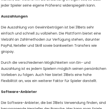
jeder Spieler seine eigene Präferenz widerspiegeln kann.
Auszahlungen
Die Auszahlung von Gewinnbeträgen ist bei 31Bets sehr
einfach und schnell zu vollziehen. Die Plattform bietet eine
Vielzahl an Zahlmethoden zur Verfügung stehen, darunter
PayPal, Neteller und Skrill sowie bankweiten Transfers wie
giropay.
Durch die verschiedenen Möglichkeiten von Ein- und
Auszahlung ist es jedem Spielern möglich seinen persönlichen
Vorlieben zu folgen. Auch hier bietet 31Bets eine hohe
Flexibilität an, was ein weiterer Faktor für Spieler darstellt.
Software-Anbieter
Die Software-Anbieter, die bei 31Bets Verwendung finden, sind
hervorragende Hersteller der Branche. Hier kann man Spiele