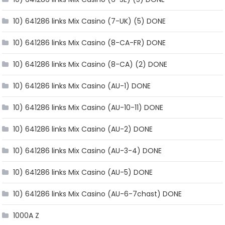
10) 641286 links Mix Casino (7-UK) (5) DONE
10) 641286 links Mix Casino (8-CA-FR) DONE
10) 641286 links Mix Casino (8-CA) (2) DONE
10) 641286 links Mix Casino (AU-1) DONE
10) 641286 links Mix Casino (AU-10-11) DONE
10) 641286 links Mix Casino (AU-2) DONE
10) 641286 links Mix Casino (AU-3-4) DONE
10) 641286 links Mix Casino (AU-5) DONE
10) 641286 links Mix Casino (AU-6-7chast) DONE
1000A Z