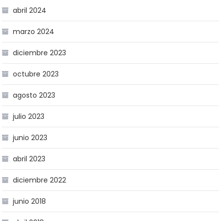
abril 2024
marzo 2024
diciembre 2023
octubre 2023
agosto 2023
julio 2023
junio 2023
abril 2023
diciembre 2022
junio 2018