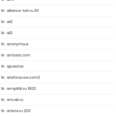
alliance-teh.ru 50
allZ
allZ
anonymous
antsaat.com
apuestas
ariaforacow.com2
armplitki.ru 1600
artcab.ru
arteza.ru 200