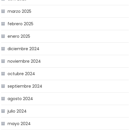
marzo 2025
febrero 2025
enero 2025
diciembre 2024
noviembre 2024
octubre 2024
septiembre 2024
agosto 2024
julio 2024
mayo 2024