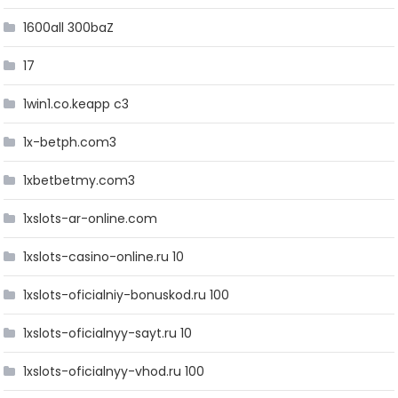
1600all 300baZ
17
1win1.co.keapp c3
1x-betph.com3
1xbetbetmy.com3
1xslots-ar-online.com
1xslots-casino-online.ru 10
1xslots-oficialniy-bonuskod.ru 100
1xslots-oficialnyy-sayt.ru 10
1xslots-oficialnyy-vhod.ru 100