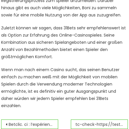
Registrierungsprozess zum Spieler anzumelden. Darüber
hinaus gibt es auch viele Möglichkeiten, Boni zu sammeln
sowie für eine mobile Nutzung von der App aus zuzugreifen.
Zuletzt können wir sagen, dass 31Bets sehr empfehlenswert ist
als Option zur Erfahrung des Online-Casinospieles. Seine
Kombination aus sicheren Spielangeboten und einer großen
Anzahl von Bezahlmethoden bietet einen Spieler den
größtmöglichen Komfort.
Wenn man nach einem Casino sucht, das seinen Benutzer
einfach zu machen weiß mit der Möglichkeit von mobilen
Spielen durch die Verwendung moderner Technologien
ermöglichte, ist es definitiv ein guter Ausgangspunkt und
daher würden wir jedem Spieler empfehlen bei 31Bets
einzahlen.
Navegación
Betclic. ci : l’expérience mobile incontournable en
tc-check-https://test.com