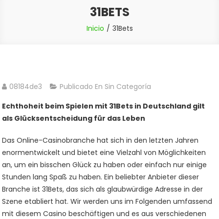
31BETS
Inicio
31Bets
08184de3
Publicado En Sin Categoría
Echthoheit beim Spielen mit 31Bets in Deutschland gilt
als Glücksentscheidung für das Leben
Das Online-Casinobranche hat sich in den letzten Jahren
enormentwickelt und bietet eine Vielzahl von Möglichkeiten
an, um ein bisschen Glück zu haben oder einfach nur einige
Stunden lang Spaß zu haben. Ein beliebter Anbieter dieser
Branche ist 31Bets, das sich als glaubwürdige Adresse in der
Szene etabliert hat. Wir werden uns im Folgenden umfassend
mit diesem Casino beschäftigen und es aus verschiedenen