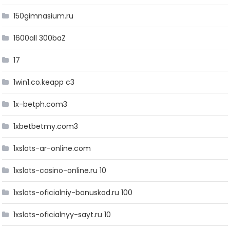
150gimnasium.ru
1600all 300baZ
17
1win1.co.keapp c3
1x-betph.com3
1xbetbetmy.com3
1xslots-ar-online.com
1xslots-casino-online.ru 10
1xslots-oficialniy-bonuskod.ru 100
1xslots-oficialnyy-sayt.ru 10