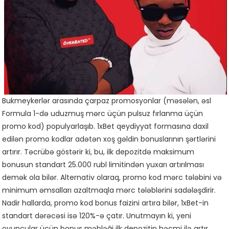
Bukmeykerlər arasında çarpaz promosyonlar (məsələn, əsl
Formula 1-də uduzmuş mərc üçün pulsuz fırlanma üçün
promo kod) populyarlaşıb. 1xBet qeydiyyat formasına daxil
edilən promo kodlar adətən xoş gəldin bonuslarının şərtlərini
artırır. Təcrübə göstərir ki, bu, ilk depozitdə maksimum
bonusun standart 25.000 rubl limitindən yuxarı artırılması
demək ola bilər. Alternativ olaraq, promo kod mərc tələbini və
minimum əmsalları azaltmaqla mərc tələblərini sadələşdirir.
Nadir hallarda, promo kod bonus faizini artıra bilər, 1xBet-in
standart dərəcəsi isə 120%-ə çatır. Unutmayın ki, yeni
oyunçular üçün bonus məbləği ilk depozitin həcmi ilə artır.