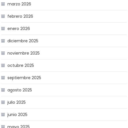
marzo 2026
febrero 2026
enero 2026
diciembre 2025
noviembre 2025
octubre 2025
septiembre 2025
agosto 2025
julio 2025
junio 2025
mayo 2025