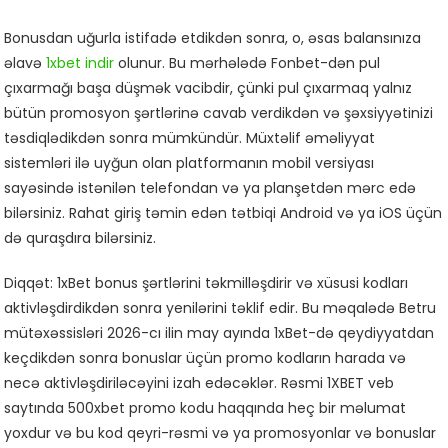
Bonusdan uğurla istifadə etdikdən sonra, o, əsas balansınıza
əlavə
1xbet indir
olunur.
Bu mərhələdə Fonbet-dən pul
çıxarmağı başa düşmək vacibdir, çünki pul çıxarmaq yalnız
bütün promosyon şərtlərinə cavab verdikdən və şəxsiyyətinizi
təsdiqlədikdən sonra mümkündür. Müxtəlif əməliyyat
sistemləri ilə uyğun olan platformanın mobil versiyası
sayəsində istənilən telefondan və ya planşetdən mərc edə
bilərsiniz. Rahat giriş təmin edən tətbiqi Android və ya iOS üçün
də quraşdıra bilərsiniz.
Diqqət: 1xBet bonus şərtlərini təkmilləşdirir və xüsusi kodları
aktivləşdirdikdən sonra yenilərini təklif edir. Bu məqalədə Betru
mütəxəssisləri 2026-cı ilin may ayında 1xBet-də qeydiyyatdan
keçdikdən sonra bonuslar üçün promo kodların harada və
necə aktivləşdiriləcəyini izah edəcəklər. Rəsmi 1XBET veb
saytında 500xbet promo kodu haqqında heç bir məlumat
yoxdur və bu kod qeyri-rəsmi və ya promosyonlar və bonuslar