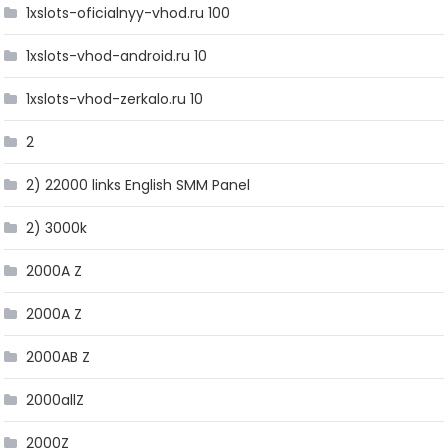
1xslots-oficialnyy-vhod.ru 100
1xslots-vhod-android.ru 10
1xslots-vhod-zerkalo.ru 10
2
2) 22000 links English SMM Panel
2) 3000k
2000A Z
2000A Z
2000AB Z
2000allZ
2000Z