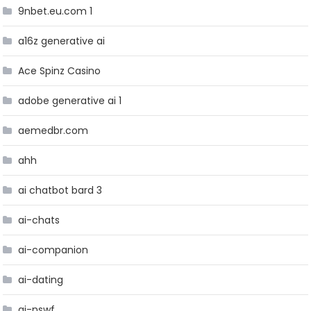
9nbet.eu.com 1
a16z generative ai
Ace Spinz Casino
adobe generative ai 1
aemedbr.com
ahh
ai chatbot bard 3
ai-chats
ai-companion
ai-dating
ai-nswf