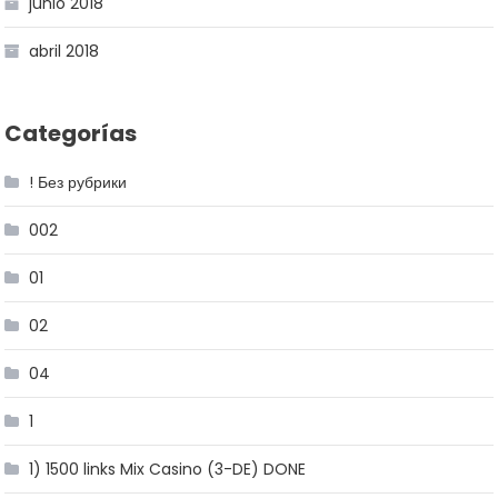
junio 2018
abril 2018
Categorías
! Без рубрики
002
01
02
04
1
1) 1500 links Mix Casino (3-DE) DONE