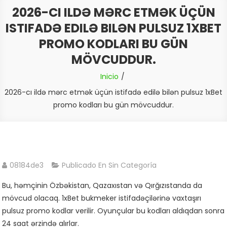
2026-CI ILDƏ MƏRC ETMƏK ÜÇÜN
ISTIFADƏ EDILƏ BILƏN PULSUZ 1XBET
PROMO KODLARI BU GÜN
MÖVCUDDUR.
Inicio
2026-cı ildə mərc etmək üçün istifadə edilə bilən pulsuz 1xBet
promo kodları bu gün mövcuddur.
08184de3
Publicado En Sin Categoría
Bu, həmçinin Özbəkistan, Qazaxıstan və Qırğızıstanda da
mövcud olacaq. 1xBet bukmeker istifadəçilərinə vaxtaşırı
pulsuz promo kodlar verilir. Oyunçular bu kodları aldıqdan sonra
24 saat ərzində alırlar.