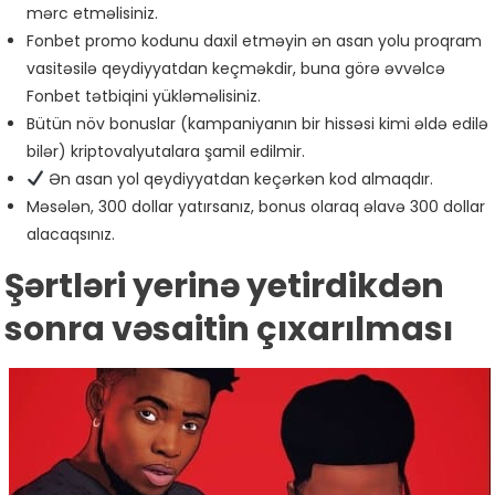
mərc etməlisiniz.
Fonbet promo kodunu daxil etməyin ən asan yolu proqram
vasitəsilə qeydiyyatdan keçməkdir, buna görə əvvəlcə
Fonbet tətbiqini yükləməlisiniz.
Bütün növ bonuslar (kampaniyanın bir hissəsi kimi əldə edilə
bilər) kriptovalyutalara şamil edilmir.
Ən asan yol qeydiyyatdan keçərkən kod almaqdır.
Məsələn, 300 dollar yatırsanız, bonus olaraq əlavə 300 dollar
alacaqsınız.
Şərtləri yerinə yetirdikdən
sonra vəsaitin çıxarılması