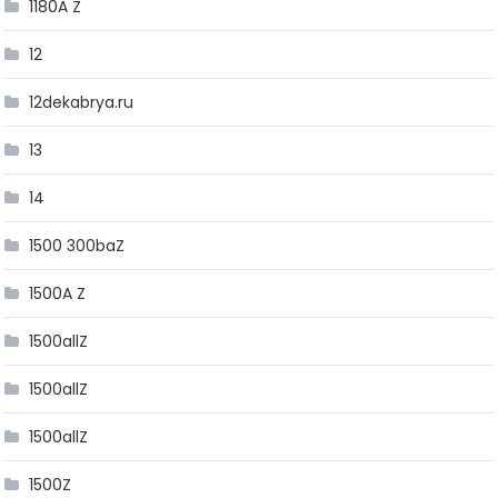
1180A Z
12
12dekabrya.ru
13
14
1500 300baZ
1500A Z
1500allZ
1500allZ
1500allZ
1500Z