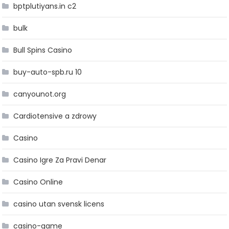
bptplutiyans.in c2
bulk
Bull Spins Casino
buy-auto-spb.ru 10
canyounot.org
Cardiotensive a zdrowy
Casino
Casino Igre Za Pravi Denar
Casino Online
casino utan svensk licens
casino-game