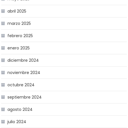
abril 2025
marzo 2025
febrero 2025
enero 2025
diciembre 2024
noviembre 2024
octubre 2024
septiembre 2024
agosto 2024
julio 2024