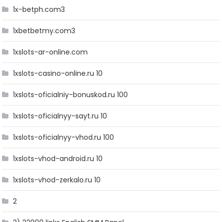
1x-betph.com3
1xbetbetmy.com3
1xslots-ar-online.com
1xslots-casino-online.ru 10
1xslots-oficialniy-bonuskod.ru 100
1xslots-oficialnyy-sayt.ru 10
1xslots-oficialnyy-vhod.ru 100
1xslots-vhod-android.ru 10
1xslots-vhod-zerkalo.ru 10
2