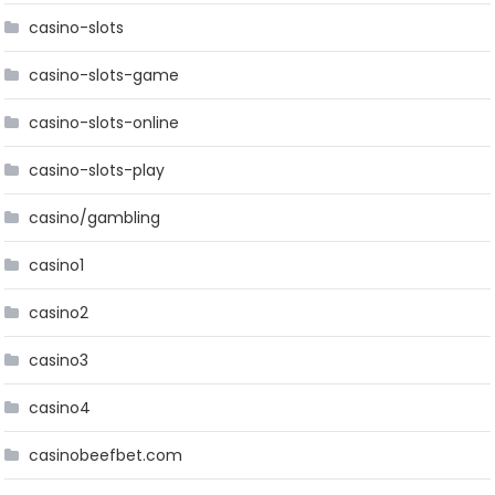
casino-slots
casino-slots-game
casino-slots-online
casino-slots-play
casino/gambling
casino1
casino2
casino3
casino4
casinobeefbet.com