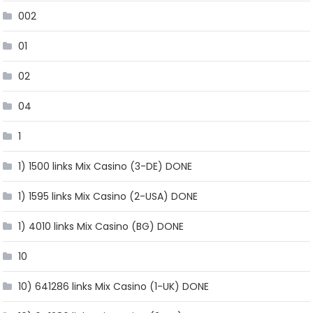
002
01
02
04
1
1) 1500 links Mix Casino (3-DE) DONE
1) 1595 links Mix Casino (2-USA) DONE
1) 4010 links Mix Casino (BG) DONE
10
10) 641286 links Mix Casino (1-UK) DONE