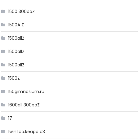
1500 300baZ
1500A Z
1500allZ
1500allZ
1500allZ
1500Z
150gimnasium.ru
1600all 300baZ
17
1win1.co.keapp c3