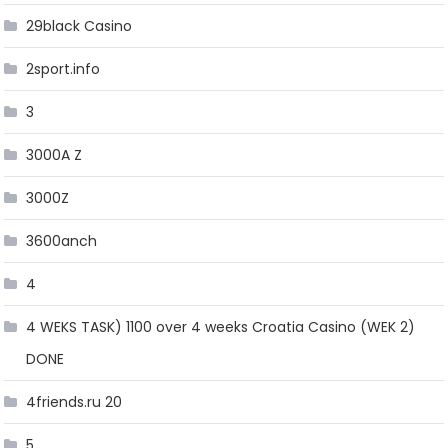
29black Casino
2sport.info
3
3000A Z
3000Z
3600anch
4
4 WEKS TASK) 1100 over 4 weeks Croatia Casino (WEK 2)
DONE
4friends.ru 20
5