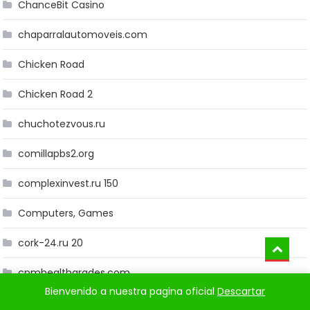
ChanceBit Casino
chaparralautomoveis.com
Chicken Road
Chicken Road 2
chuchotezvous.ru
comillapbs2.org
complexinvest.ru 150
Computers, Games
cork-24.ru 20
cpmhealthgrades.com
Bienvenido a nuestra pagina oficial
Descartar
crypto 06