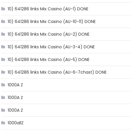
10) 641286 links Mix Casino (AU-1) DONE
10) 641286 links Mix Casino (AU-10-11) DONE
10) 641286 links Mix Casino (AU-2) DONE
10) 641286 links Mix Casino (AU-3-4) DONE
10) 641286 links Mix Casino (AU-5) DONE
10) 641286 links Mix Casino (AU-6-7chast) DONE
1000A Z
1000A Z
1000A Z
1000allZ