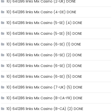
10) 641286 links Mix Casino (2-UK) DONE
10) 641286 links Mix Casino (4-DE) DONE
10) 641286 links Mix Casino (5-SE) (4) DONE
10) 641286 links Mix Casino (5-SE) (6) DONE
10) 641286 links Mix Casino (6-SE) (1) DONE
10) 641286 links Mix Casino (6-SE) (2) DONE
10) 641286 links Mix Casino (6-SE) (3) DONE
10) 641286 links Mix Casino (6-SE) (5) DONE
10) 641286 links Mix Casino (7-UK) (5) DONE
10) 641286 links Mix Casino (8-CA-FR) DONE
10) 641286 links Mix Casino (8-CA) (2) DONE