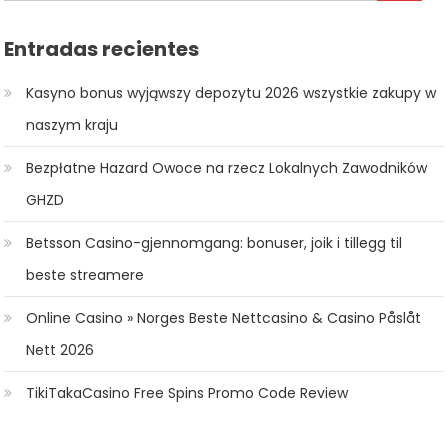
Entradas recientes
Kasyno bonus wyjąwszy depozytu 2026 wszystkie zakupy w
naszym kraju
Bezpłatne Hazard Owoce na rzecz Lokalnych Zawodników
GHZD
Betsson Casino-gjennomgang: bonuser, joik i tillegg til
beste streamere
Online Casino » Norges Beste Nettcasino & Casino Påslåt
Nett 2026
TikiTakaCasino Free Spins Promo Code Review