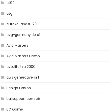
at99
atg
auteka-aba.ru 20
avg-germany.de c1
Avia Masters
Avia Masters Demo
avtolife5.ru 2000
aws generative ai 1
Bahigo Casino
bajisupport.com c5
BC Game