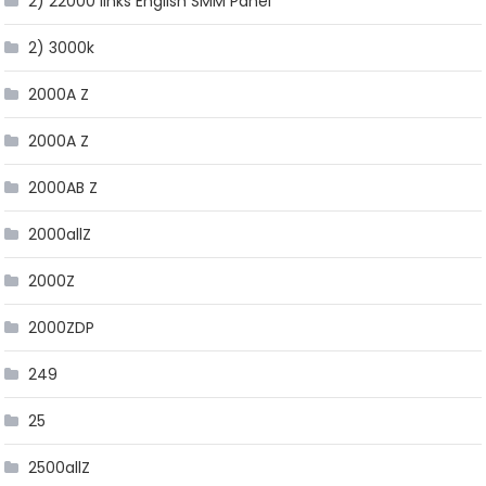
2) 22000 links English SMM Panel
2) 3000k
2000A Z
2000A Z
2000AB Z
2000allZ
2000Z
2000ZDP
249
25
2500allZ