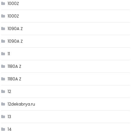
1000Z
1000Z
1090A Z
1090A Z
11
1180A Z
1180A Z
12
12dekabrya.ru
13
14