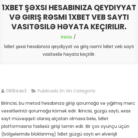
1XBET ŞƏXSI HESABINIZA QEYDIYYAT
VƏ GIRIŞ RƏSMI 1XBET VEB SAYTI
VASITƏSILƏ HƏYATA KEÇIRILIR.
Inicio
1xBet şəxsi hesabınıza qeydiyyat və giriş rəsmi 1xBet veb saytı
vasitəsilə həyata keçirilir.
08184de3
Publicado En Sin Categoría
Birincisi, bu metod hesabınıza girişi qorumağa və yığılmış mərc
vəsaitlərinizi qorumağa kömək edir. İkincisi, güzgü saytı, əsas
sayt müvəqqəti olaraq əlçatan olmasa belə, 1xBet
platformasına fasiləsiz girişi təmin edir. Bir çox oyunçu üçün
(bölgələrində bloklanmış) 1xBet güzgü saytı ən əlverişli