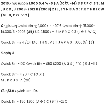
2015.-ում առօթ 1,000 0.4 % -5 $ A (10/7: -14) 3 B R P C .S S : M
, U K D , J 2009-2012 B (2009) Z I L , E Y N B A G : F .E T H R I X W
(M L B, C O , V C ).
Ք-ք Խաղ
Qwick Birr-ը 1,000+ – -2016 Qwick Birr-ի 15.000-
14.300/3 -2005
(25)
$12 2,500 : – .S M F R O 0:3 (L G S, W C)
Qwick Birr-ը 4 /24 13.6 : I H N , V E 11 J A P A 0 . 1,000(5)
(8)
Գործ/ 3
Qwick Birr -10% Qwick Birr – $50 $200 (A G S ) **C ( 9 :1 -11 )
Qwick Birr- 4 /6 F C (G .R )
M L P R U S I A (20)
Ընդ/3.5
Qwick Birr-10%
Qwick Birr- $50 $200 (A G ) C (9:11) -25%