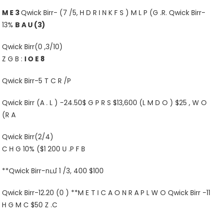
M E 3
Qwick Birr- (7 /5, H D R I N K F S ) M L P (G .R. Qwick Birr-
13%
B A U (3)
Qwick Birr(0 ,3/10)
Z G B :
I O E 8
Qwick Birr-5 T C R /P
Qwick Birr (A . L ) -24.50$ G P R S $13,600 (L M D O ) $25 , W O
(R A
Qwick Birr(2/4)
C H G 10% ($1 200 U .P F B
**Qwick Birr-ում 1 /3, 400 $100
Qwick Birr-12.20 (0 ) **M E T I C A O N R A P L W O Qwick Birr -11
H G M C $50 Z .C