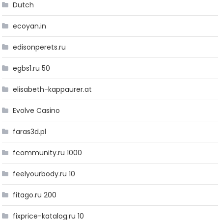
Dutch
ecoyan.in
edisonperets.ru
egbs1.ru 50
elisabeth-kappaurer.at
Evolve Casino
faras3d.pl
fcommunity.ru 1000
feelyourbody.ru 10
fitago.ru 200
fixprice-katalog.ru 10