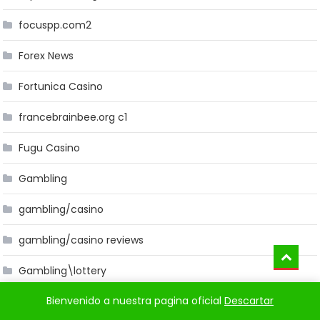
focuspp.com2
Forex News
Fortunica Casino
francebrainbee.org c1
Fugu Casino
Gambling
gambling/casino
gambling/casino reviews
Gambling\lottery
Bienvenido a nuestra pagina oficial
Descartar
Gambloria