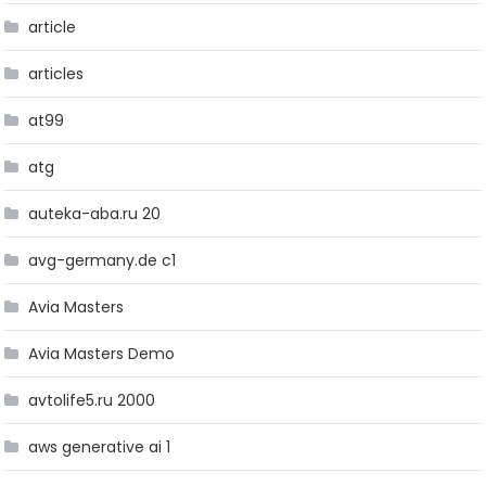
article
articles
at99
atg
auteka-aba.ru 20
avg-germany.de c1
Avia Masters
Avia Masters Demo
avtolife5.ru 2000
aws generative ai 1