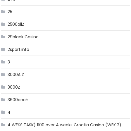
25
2500allZ
29black Casino
2sport.info
3
3000A Z
3000Z
3600anch
4
4 WEKS TASK) 1100 over 4 weeks Croatia Casino (WEK 2)