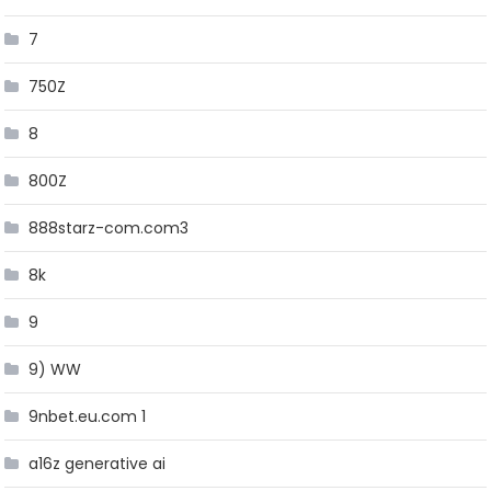
7
750Z
8
800Z
888starz-com.com3
8k
9
9) WW
9nbet.eu.com 1
a16z generative ai