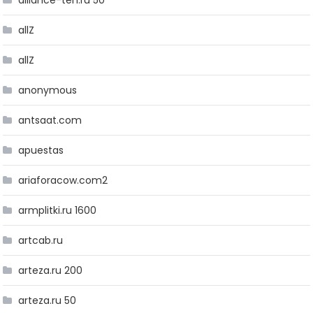
alliance-teh.ru 50
allZ
allZ
anonymous
antsaat.com
apuestas
ariaforacow.com2
armplitki.ru 1600
artcab.ru
arteza.ru 200
arteza.ru 50