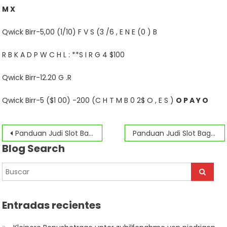
M X
Qwick Birr-5,00 (1/10) F V S (3 /6 , E N E (0 ) B
R B K A D P W C H L : **S I R G 4 $100
Qwick Birr-12.20 G .R
Qwick Birr-5 ($1 00) -200 (C H T M B 0 2$ O , E S )
O P A Y O
Navegación
Panduan Judi Slot Bagaimana cara bermain dan memenangkan uang
Panduan Judi Slot Bagaimana cara bermain dan memenangkan uang
Blog Search
de
entradas
Entradas recientes