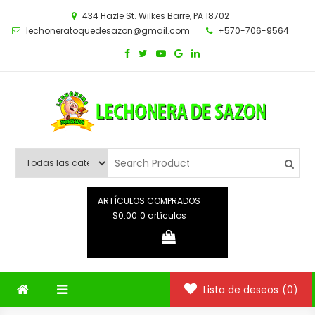
Saltar
434 Hazle St. Wilkes Barre, PA 18702
al
lechoneratoquedesazon@gmail.com
+570-706-9564
contenido
ARTÍCULOS COMPRADOS
$0.00
0 artículos
Lista de deseos
(0)