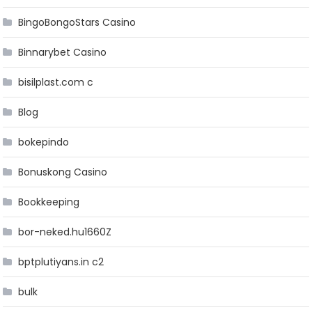
BingoBongoStars Casino
Binnarybet Casino
bisilplast.com c
Blog
bokepindo
Bonuskong Casino
Bookkeeping
bor-neked.hu1660Z
bptplutiyans.in c2
bulk