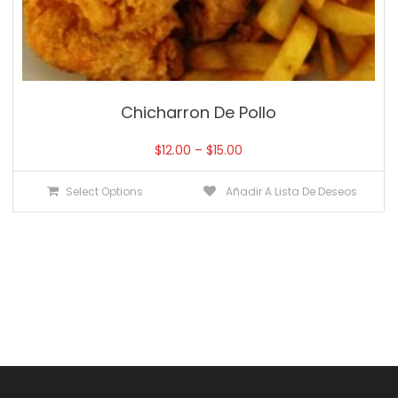
Chicharron De Pollo
$
12.00
–
$
15.00
Select Options
Añadir A Lista De Deseos