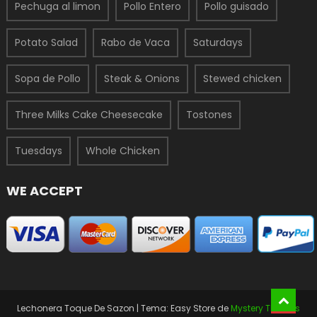
Pechuga al limon
Pollo Entero
Pollo guisado
Potato Salad
Rabo de Vaca
Saturdays
Sopa de Pollo
Steak & Onions
Stewed chicken
Three Milks Cake Cheesecake
Tostones
Tuesdays
Whole Chicken
WE ACCEPT
Lechonera Toque De Sazon
|
Tema: Easy Store de
Mystery Themes