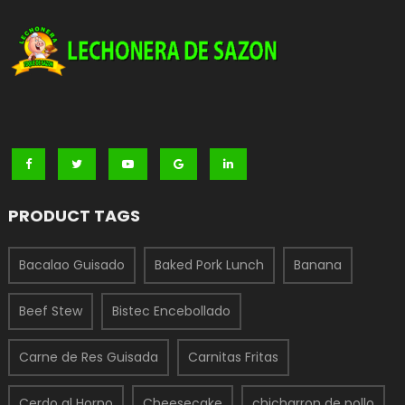
PRODUCT TAGS
Bacalao Guisado
Baked Pork Lunch
Banana
Beef Stew
Bistec Encebollado
Carne de Res Guisada
Carnitas Fritas
Cerdo al Horno
Cheesecake
chicharron de pollo