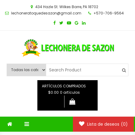
Saltar
434 Hazle St. Wilkes Barre, PA 18702
al
lechoneratoquedesazon@gmail.com
+570-706-9564
contenido
ARTÍCULOS COMPRADOS
$0.00
0 artículos
Lista de deseos
(0)