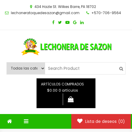
Saltar
434 Hazle St. Wilkes Barre, PA 18702
al
lechoneratoquedesazon@gmail.com
+570-706-9564
contenido
ARTÍCULOS COMPRADOS
$0.00
0 artículos
Lista de deseos
(0)