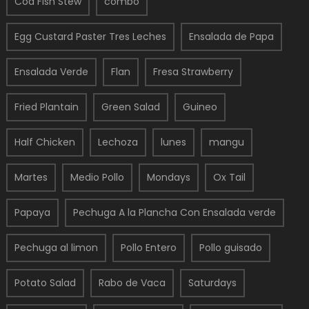
Cod Fish Stew
combo
Egg Custard Paster Tres Leches
Ensalada de Papa
Ensalada Verde
Flan
Fresa Strawberry
Fried Plantain
Green Salad
Guineo
Half Chicken
Lechoza
lunes
mangu
Martes
Medio Pollo
Mondays
Ox Tail
Papaya
Pechuga A la Plancha Con Ensalada verde
Pechuga al limon
Pollo Entero
Pollo guisado
Potato Salad
Rabo de Vaca
Saturdays