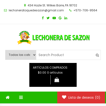
Saltar
434 Hazle St. Wilkes Barre, PA 18702
al
lechoneratoquedesazon@gmail.com
+570-706-9564
contenido
ARTÍCULOS COMPRADOS
$0.00
0 artículos
Lista de deseos
(0)