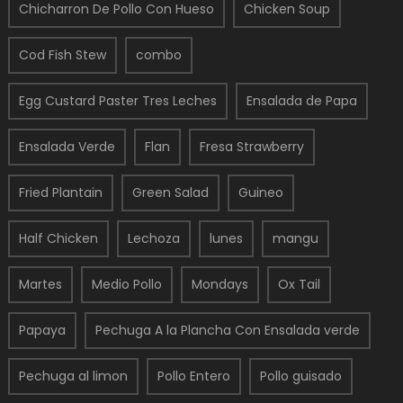
Chicharron De Pollo Con Hueso
Chicken Soup
Cod Fish Stew
combo
Egg Custard Paster Tres Leches
Ensalada de Papa
Ensalada Verde
Flan
Fresa Strawberry
Fried Plantain
Green Salad
Guineo
Half Chicken
Lechoza
lunes
mangu
Martes
Medio Pollo
Mondays
Ox Tail
Papaya
Pechuga A la Plancha Con Ensalada verde
Pechuga al limon
Pollo Entero
Pollo guisado